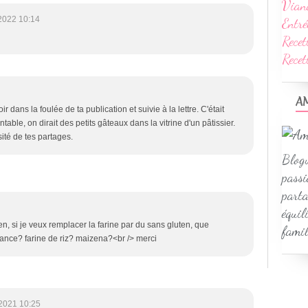
Vian
2022 10:14
Entré
Recet
Rece
A
r dans la foulée de ta publication et suivie à la lettre. C'était
able, on dirait des petits gâteaux dans la vitrine d'un pâtissier.
ité de tes partages.
Blogu
passi
parta
équil
ien, si je veux remplacer la farine par du sans gluten, que
famil
tance? farine de riz? maizena?<br /> merci
2021 10:25