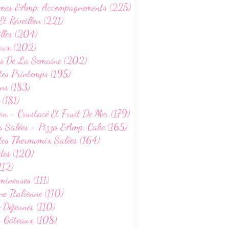
mes &Amp; Accompagnements (225)
Et Réveillon (221)
lles (204)
aux (202)
s De La Semaine (202)
tes Printemps (195)
ns (183)
 (181)
on - Crustacé Et Fruit De Mer (179)
s Salées - Pizza &Amp; Cake (165)
tes Thermomix Salées (164)
des (120)
112)
ineuses (111)
ne Italienne (110)
-Déjeuner (110)
s Gâteaux (108)