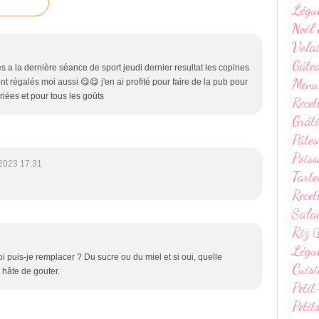
Légu
Noël 
Volai
Gâte
s a la dernière séance de sport jeudi dernier resultat les copines
Menu
t régalés moi aussi 😋😋 j'en ai profité pour faire de la pub pour
ariées et pour tous les goûts
Recet
Grâti
Pâtes
Poiss
2023 17:31
Tarte
Recet
Sala
Riz (
Légum
oi puis-je remplacer ? Du sucre ou du miel et si oui, quelle
Cuisi
 hâte de gouter.
Petit
Petit