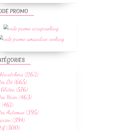
ODE PROMO
ATÉGORIES
htwatchers (1162)
tes Été (665)
 Gluten (576)
tes Hiver (463)
 (461)
ttes Automne (395)
tarien (394)
tif (300)