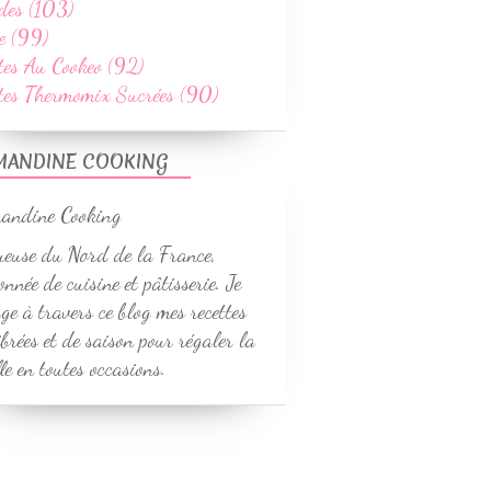
des (103)
e (99)
tes Au Cookeo (92)
ttes Thermomix Sucrées (90)
MANDINE COOKING
euse du Nord de la France,
onnée de cuisine et pâtisserie. Je
ge à travers ce blog mes recettes
ibrées et de saison pour régaler la
le en toutes occasions.