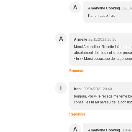
A
Amandine Cooking
13/11/
Par un autre fruit...
A
Armelle
22/11/2021 16:16
Merci Amandine. Recette faite hier soi
absolument délicieux et super présent
<br /> Merci beaucoup de la généros
Répondre
I
irene
09/04/2021 20:40
bonjour, <br /> le recette me tente b
conseilles tu au niveau de la consis
Répondre
A
Amandine Cooking
10/04/