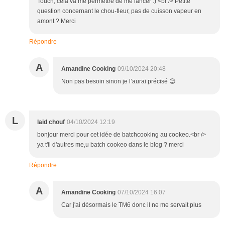
Touch, cela va me permettre de me lancer :) <br /> Petite
question concernant le chou-fleur, pas de cuisson vapeur en
amont ? Merci
Répondre
A
Amandine Cooking
09/10/2024 20:48
Non pas besoin sinon je l’aurai précisé 😊
L
laid chouf
04/10/2024 12:19
bonjour merci pour cet idée de batchcooking au cookeo.<br />
ya t'il d'autres me,u batch cookeo dans le blog ? merci
Répondre
A
Amandine Cooking
07/10/2024 16:07
Car j'ai désormais le TM6 donc il ne me servait plus