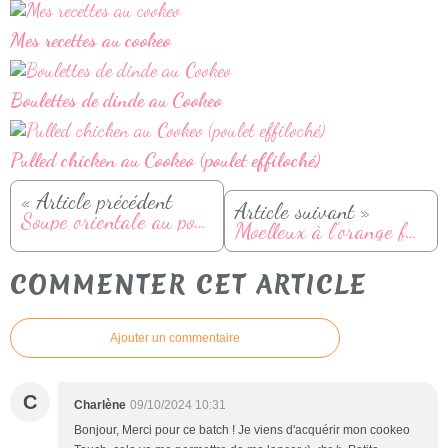
Mes recettes au cookeo
Boulettes de dinde au Cookeo
Pulled chicken au Cookeo (poulet effiloché)
« Article précédent
Article suivant »
Soupe orientale au poulet effiloché
Moelleux à l'orange façon baba
COMMENTER CET ARTICLE
Ajouter un commentaire
C
Charlène
09/10/2024 10:31
Bonjour, Merci pour ce batch ! Je viens d'acquérir mon cookeo