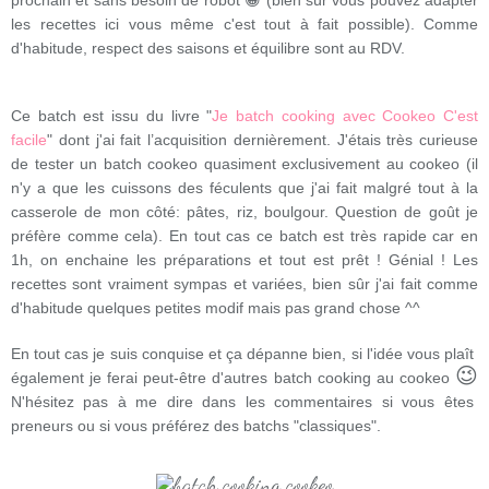
prochain et sans besoin de robot 😁 (bien sûr vous pouvez adapter
les recettes ici vous même c'est tout à fait possible). Comme
d'habitude, respect des saisons et équilibre sont au RDV.
Ce batch est issu du livre "
Je batch cooking avec Cookeo C'est
facile
" dont j'ai fait l’acquisition dernièrement. J'étais très curieuse
de tester un batch cookeo quasiment exclusivement au cookeo (il
n'y a que les cuissons des féculents que j'ai fait malgré tout à la
casserole de mon côté: pâtes, riz, boulgour. Question de goût je
préfère comme cela). En tout cas ce batch est très rapide car en
1h, on enchaine les préparations et tout est prêt ! Génial ! Les
recettes sont vraiment sympas et variées, bien sûr j'ai fait comme
d'habitude quelques petites modif mais pas grand chose ^^
En tout cas je suis conquise et ça dépanne bien, si l'idée vous plaît
😉
également je ferai peut-être d'autres batch cooking au cookeo
N'hésitez pas à me dire dans les commentaires si vous êtes
preneurs ou si vous préférez des batchs "classiques".