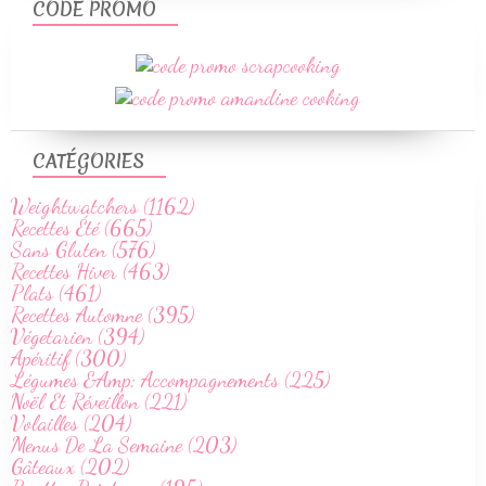
CODE PROMO
CATÉGORIES
Weightwatchers (1162)
Recettes Été (665)
Sans Gluten (576)
Recettes Hiver (463)
Plats (461)
Recettes Automne (395)
Végetarien (394)
Apéritif (300)
Légumes &Amp; Accompagnements (225)
Noël Et Réveillon (221)
Volailles (204)
Menus De La Semaine (203)
Gâteaux (202)