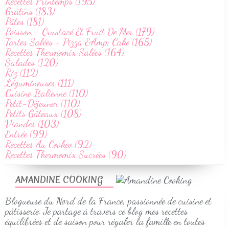
Recettes Printemps (195)
Grâtins (183)
Pâtes (181)
Poisson - Crustacé Et Fruit De Mer (179)
Tartes Salées - Pizza &Amp; Cake (165)
Recettes Thermomix Salées (164)
Salades (120)
Riz (112)
Légumineuses (111)
Cuisine Italienne (110)
Petit-Déjeuner (110)
Petits Gâteaux (108)
Viandes (103)
Entrée (99)
Recettes Au Cookeo (92)
Recettes Thermomix Sucrées (90)
AMANDINE COOKING
Blogueuse du Nord de la France, passionnée de cuisine et
pâtisserie. Je partage à travers ce blog mes recettes
équilibrées et de saison pour régaler la famille en toutes