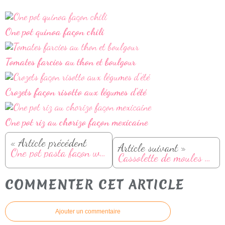
One pot quinoa façon chili
Tomates farcies au thon et boulgour
Crozets façon risotto aux légumes d'été
One pot riz au chorizo façon mexicaine
« Article précédent
Article suivant »
One pot pasta façon welsh: une recette de mon livre "La cuisine du Nord avec Cookeo"
Cassolette de moules aux poireaux et curry
COMMENTER CET ARTICLE
Ajouter un commentaire