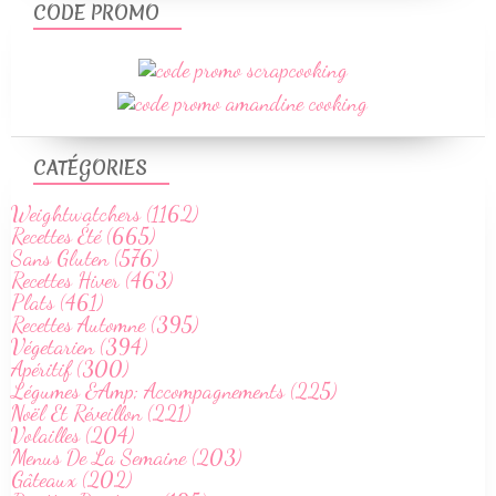
CODE PROMO
CATÉGORIES
Weightwatchers (1162)
Recettes Été (665)
Sans Gluten (576)
Recettes Hiver (463)
Plats (461)
Recettes Automne (395)
Végetarien (394)
Apéritif (300)
Légumes &Amp; Accompagnements (225)
Noël Et Réveillon (221)
Volailles (204)
Menus De La Semaine (203)
Gâteaux (202)