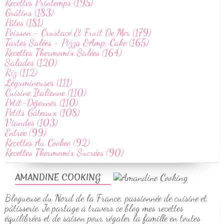
Recettes Printemps (195)
Grâtins (183)
Pâtes (181)
Poisson - Crustacé Et Fruit De Mer (179)
Tartes Salées - Pizza &Amp; Cake (165)
Recettes Thermomix Salées (164)
Salades (120)
Riz (112)
Légumineuses (111)
Cuisine Italienne (110)
Petit-Déjeuner (110)
Petits Gâteaux (108)
Viandes (103)
Entrée (99)
Recettes Au Cookeo (92)
Recettes Thermomix Sucrées (90)
AMANDINE COOKING
Blogueuse du Nord de la France, passionnée de cuisine et
pâtisserie. Je partage à travers ce blog mes recettes
équilibrées et de saison pour régaler la famille en toutes