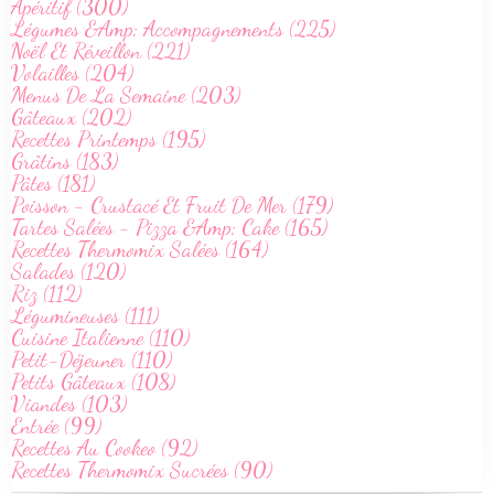
Apéritif (300)
Légumes &Amp; Accompagnements (225)
Noël Et Réveillon (221)
Volailles (204)
Menus De La Semaine (203)
Gâteaux (202)
Recettes Printemps (195)
Grâtins (183)
Pâtes (181)
Poisson - Crustacé Et Fruit De Mer (179)
Tartes Salées - Pizza &Amp; Cake (165)
Recettes Thermomix Salées (164)
Salades (120)
Riz (112)
Légumineuses (111)
Cuisine Italienne (110)
Petit-Déjeuner (110)
Petits Gâteaux (108)
Viandes (103)
Entrée (99)
Recettes Au Cookeo (92)
Recettes Thermomix Sucrées (90)