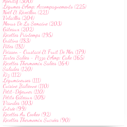
Apéritif (300)
Légumes &Amp; Accompagnements (225)
Noël Et Réveillon (221)
Volailles (204)
Menus De La Semaine (203)
Gâteaux (202)
Recettes Printemps (195)
Grâtins (183)
Pâtes (181)
Poisson - Crustacé Et Fruit De Mer (179)
Tartes Salées - Pizza &Amp; Cake (165)
Recettes Thermomix Salées (164)
Salades (120)
Riz (112)
Légumineuses (111)
Cuisine Italienne (110)
Petit-Déjeuner (110)
Petits Gâteaux (108)
Viandes (103)
Entrée (99)
Recettes Au Cookeo (92)
Recettes Thermomix Sucrées (90)