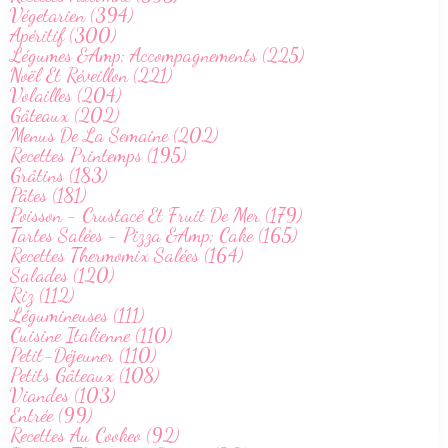
Végetarien (394)
Apéritif (300)
Légumes &Amp; Accompagnements (225)
Noël Et Réveillon (221)
Volailles (204)
Gâteaux (202)
Menus De La Semaine (202)
Recettes Printemps (195)
Grâtins (183)
Pâtes (181)
Poisson - Crustacé Et Fruit De Mer (179)
Tartes Salées - Pizza &Amp; Cake (165)
Recettes Thermomix Salées (164)
Salades (120)
Riz (112)
Légumineuses (111)
Cuisine Italienne (110)
Petit-Déjeuner (110)
Petits Gâteaux (108)
Viandes (103)
Entrée (99)
Recettes Au Cookeo (92)