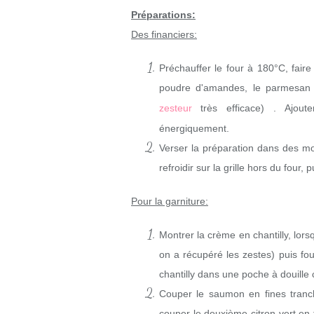
Préparations:
Des financiers:
Préchauffer le four à 180°C, faire 
poudre d'amandes, le parmesan r
zesteur
très efficace)
. Ajout
énergiquement.
Verser la préparation dans des mo
refroidir sur la grille hors du four,
Pour la garniture:
Montrer la crème en chantilly, lorsqu
on a récupéré les zestes) puis fou
chantilly dans une poche à douille
Couper le saumon en fines tranch
couper le deuxième citron vert en 