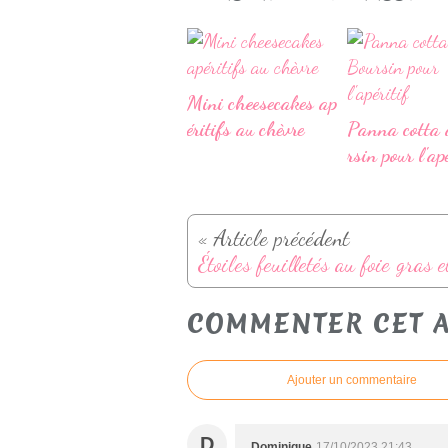
Mini cheesecakes ap
éritifs au chèvre
Panna cotta 
rsin pour l'apé
« Article précédent
COMMENTER CET A
Ajouter un commentaire
D
Dominique
17/10/2023 21:43