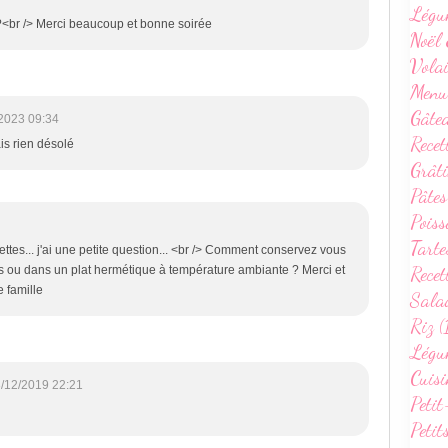
Légu
?<br /> Merci beaucoup et bonne soirée
Noël 
Volai
Menu
Gâte
2023 09:34
Recet
is rien désolé
Grâti
Pâtes
Poiss
Tarte
ettes... j'ai une petite question... <br /> Comment conservez vous
Recet
 frais ou dans un plat hermétique à température ambiante ? Merci et
 famille
Sala
Riz (
Légum
Cuisi
/12/2019 22:21
Petit
Petit