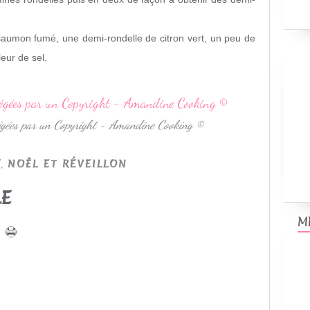
saumon fumé, une demi-rondelle de citron vert, un peu de
leur de sel.
otégées par un Copyright - Amandine Cooking ©
,
F
NOËL ET RÉVEILLON
LE
M