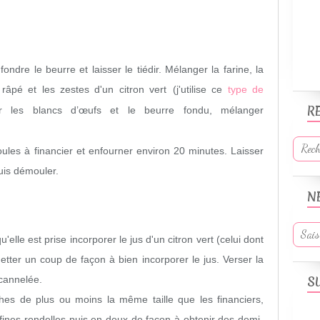
fondre le beurre et laisser le tiédir. Mélanger la farine, la
âpé et les zestes d'un citron vert
(j'utilise ce
type de
R
er les blancs d’œufs et le beurre fondu, mélanger
ules à financier et enfourner environ 20 minutes. Laisser
 puis démouler.
N
'elle est prise incorporer le jus d'un citron vert (celui dont
etter un coup de façon à bien incorporer le jus. Verser la
S
 cannelée.
es de plus ou moins la même taille que les financiers,
fines rondelles puis en deux de façon à obtenir des demi-