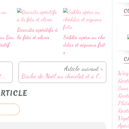
C
Biscuits apéritifs à
au Bou
la feta et olives
Sablés apéro au che
ritif
ddar et oignons frit
s
C
Article suivant »
Weig
Étoiles feuilletés au foie gras et figue
Bûche de Noël au chocolat et à l'orange
Recet
Sans
RTICLE
Recet
Plats
Rece
Vége
Apéri