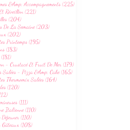
mes &Amp; Accompagnements (225)
Et Réveillon (221)
lles (204)
s De La Semaine (203)
aux (202)
tes Printemps (195)
ns (183)
 (181)
on - Crustacé Et Fruit De Mer (179)
s Salées - Pizza &Amp; Cake (165)
tes Thermomix Salées (164)
des (120)
112)
ineuses (111)
ne Italienne (110)
-Déjeuner (110)
s Gâteaux (108)