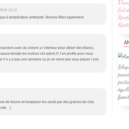
Vian
Entré
2019 10:12
Recet
ique à température ambiante. Bonnes fêtes également
Rece
A
financiers avec du chevre a l interieur pour utilser des blancs,
sauce tomate les loulous ont adoré,!!! J en profite pour vous
ar il n y a pas une semaine ou je ne viens pas vous piquer l une
Blogu
passi
parta
équil
famil
dose de beurre et remplacer les oeufs par des graines de chia
ite . :)