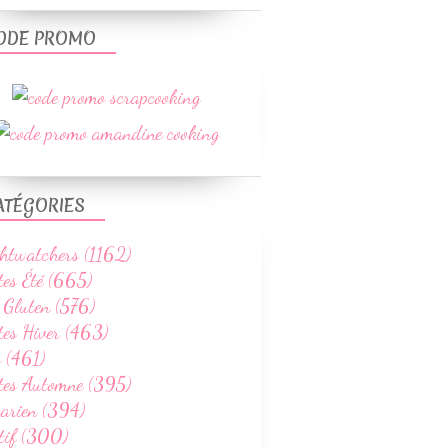
ODE PROMO
ATÉGORIES
htwatchers (1162)
tes Été (665)
 Gluten (576)
tes Hiver (463)
 (461)
ttes Automne (395)
tarien (394)
tif (300)