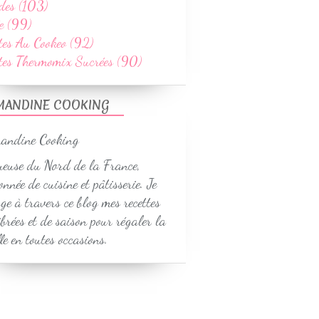
des (103)
e (99)
tes Au Cookeo (92)
ttes Thermomix Sucrées (90)
MANDINE COOKING
euse du Nord de la France,
onnée de cuisine et pâtisserie. Je
ge à travers ce blog mes recettes
ibrées et de saison pour régaler la
le en toutes occasions.