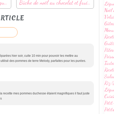
Mini-tartelettes apéritives au guacamole et crevettes
Bûche de noël au chocolat et fruits rouges
Légu
Noël 
Volai
RTICLE
Gâte
Menu
Recet
Grâti
Pâtes
Poiss
préparées hier soir, cuite 10 min pour pouvoir les mettre au
ai utilisé des pommes de terre Melody, parfaites pour les purées.
Tarte
Recet
Sala
Riz (
Légum
a recette mes pommes duchesse étaient magnifiques il faut juste
Cuisi
es
Petit
Petit