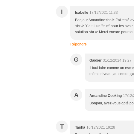
I
Isabelle
17/12/2021 11:33
Bonjour Amandine<br /> J'ai testé av
<br /> Y a t-il un "truc" pour les avo
solution <br /> Merci encore pour to
Répondre
G
Gaidier
31/12/2024 19:27
Il faut faire comme un escarg
même niveau, au centre, ça 
A
Amandine Cooking
17/12/
Bonjour, avez-vous opté po
T
Tasha
16/12/2021 19:28