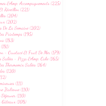
mes &Amp; Accompagnements (225)
Et Réveillon (221)
lles (204)
aux (202)
s De La Semaine (202)
tes Printemps (195)
ns (183)
 (181)
on - Crustacé Et Fruit De Mer (179)
s Salées - Pizza &Amp; Cake (165)
tes Thermomix Salées (164)
des (120)
112)
ineuses (111)
ne Italienne (110)
-Déjeuner (110)
s Gâteaux (108)