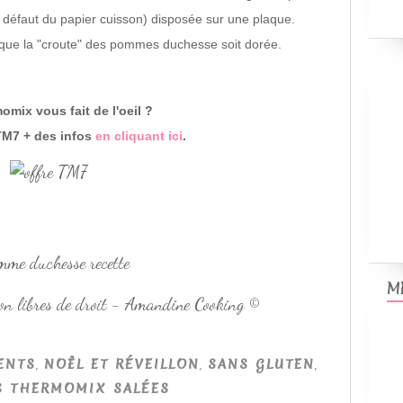
à défaut du papier cuisson) disposée sur une plaque.
 que la "croute" des pommes duchesse soit dorée.
mix vous fait de l'oeil ?
TM7 + des infos
en cliquant ici
.
M
non libres de droit - Amandine Cooking ©
,
,
,
ENTS
NOËL ET RÉVEILLON
SANS GLUTEN
S THERMOMIX SALÉES