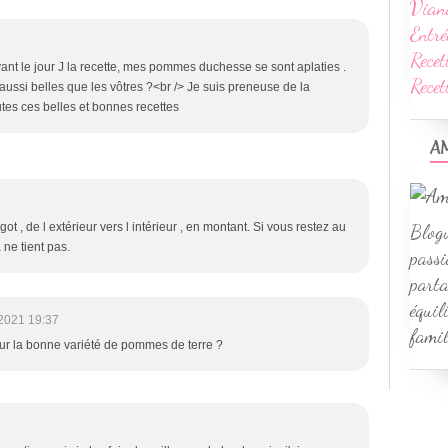
Vian
Entré
Recet
ant le jour J la recette, mes pommes duchesse se sont aplaties .
Rece
ir aussi belles que les vôtres ?<br /> Je suis preneuse de la
utes ces belles et bonnes recettes
A
Blogu
ot , de l extérieur vers l intérieur , en montant. Si vous restez au
ne tient pas.
passi
parta
équil
2021 19:37
famil
ur la bonne variété de pommes de terre ?