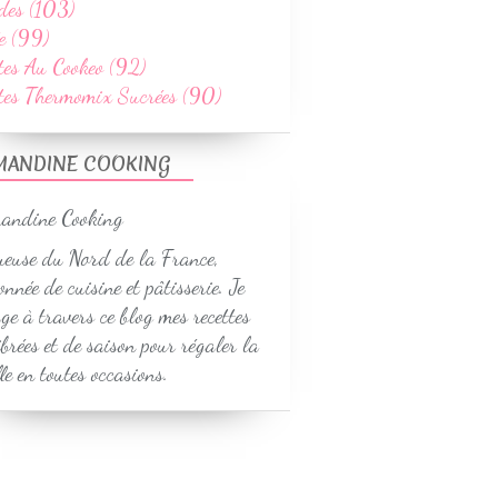
des (103)
e (99)
tes Au Cookeo (92)
ttes Thermomix Sucrées (90)
MANDINE COOKING
euse du Nord de la France,
onnée de cuisine et pâtisserie. Je
ge à travers ce blog mes recettes
ibrées et de saison pour régaler la
le en toutes occasions.