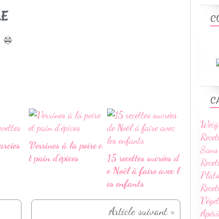
LE
C
C
Weig
Recet
arcies
Verrines à la poire e
Sans
t pain d'épices
15 recettes sucrées d
Recet
e Noël à faire avec l
Plats
es enfants
Rece
Vége
Article suivant »
Apéri