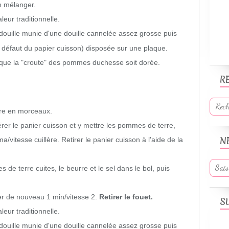
n mélanger.
leur traditionnelle.
ouille
munie d'une douille cannelée assez grosse puis
à défaut du papier cuisson) disposée sur une plaque.
 que la "croute" des pommes duchesse soit dorée.
R
rre en morceaux.
érer le panier cuisson et y mettre les pommes de terre,
N
a/vitesse cuillère
. Retirer le panier cuisson à l'aide de la
de terre cuites, le beurre et le sel dans le bol, puis
ter de nouveau
1 min/vitesse 2
.
Retirer le fouet.
S
leur traditionnelle.
douille munie d'une douille cannelée assez grosse puis