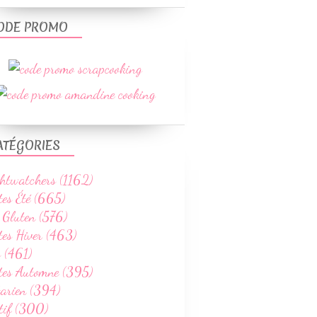
ODE PROMO
ATÉGORIES
htwatchers (1162)
tes Été (665)
 Gluten (576)
tes Hiver (463)
 (461)
ttes Automne (395)
tarien (394)
tif (300)