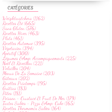
CATÉGORIES
Weightwatchers (1162)
Recettes Été (665)
Sans Gluten (576)
Recettes Hiver (463)
Plats (461)
Recettes Automne (395)
Végetarien (394)
Apéritif (300)
Légumes &Amp; Accompagnements (225)
Noël Et Réveillon (221)
Volailles (204)
Menus De La Semaine (203)
Gâteaux (202)
Recettes Printemps (195)
Grâtins (183)
Pâtes (181)
Poisson - Crustacé Et Fruit De Mer (179)
Tartes Salées - Pizza &Amp; Cake (165)
Recettes Thermomix Salées (164)