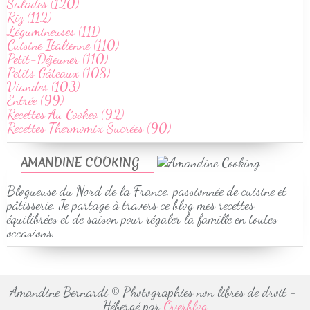
Salades (120)
Riz (112)
Légumineuses (111)
Cuisine Italienne (110)
Petit-Déjeuner (110)
Petits Gâteaux (108)
Viandes (103)
Entrée (99)
Recettes Au Cookeo (92)
Recettes Thermomix Sucrées (90)
AMANDINE COOKING
Blogueuse du Nord de la France, passionnée de cuisine et
pâtisserie. Je partage à travers ce blog mes recettes
équilibrées et de saison pour régaler la famille en toutes
occasions.
Amandine Bernardi © Photographies non libres de droit -
Hébergé par
Overblog