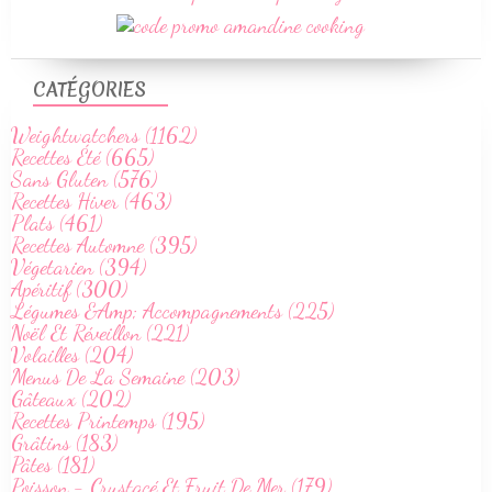
CATÉGORIES
Weightwatchers (1162)
Recettes Été (665)
Sans Gluten (576)
Recettes Hiver (463)
Plats (461)
Recettes Automne (395)
Végetarien (394)
Apéritif (300)
Légumes &Amp; Accompagnements (225)
Noël Et Réveillon (221)
Volailles (204)
Menus De La Semaine (203)
Gâteaux (202)
Recettes Printemps (195)
Grâtins (183)
Pâtes (181)
Poisson - Crustacé Et Fruit De Mer (179)