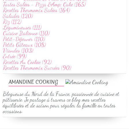
Tartes Salées - Pizza &Amp; Cake (165)
Recettes Thermomix Salées (164)
Salades (120)
Riz (112)
Légumineuses (111)
Cuisine Italienne (110)
Petit-Déjeuner (110)
Petits Gâteaux (108)
Viandes (103)
Entrée (99)
Recettes Au Cookeo (92)
Recettes Thermomix Sucrées (90)
AMANDINE COOKING
Blogueuse du Nord de la France, passionnée de cuisine et
pâtisserie. Je partage à travers ce blog mes recettes
équilibrées et de saison pour régaler la famille en toutes
occasions.