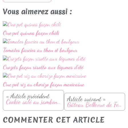
Vous aimerez aussi :
One pot quinoa façon chili
Tomates farcies au thon et boulgour
Crozets façon risotto aux légumes d'été
One pot riz au chorizo façon mexicaine
« Article précédent
Article suivant »
Cookie salé au jambon et fromage
Gâteau Bellevue de Felder, au chocolat et sans beurre !
COMMENTER CET ARTICLE