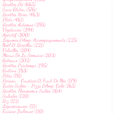
Recettes Été (665)
Sans Gluten (576)
Recettes Hiver (463)
Plats (461)
Recettes Automne (395)
Végetarien (394)
Apéritif (300)
Légumes &Amp; Accompagnements (225)
Noël Et Réveillon (221)
Volailles (204)
Menus De La Semaine (203)
Gâteaux (202)
Recettes Printemps (195)
Grâtins (183)
Pâtes (181)
Poisson - Crustacé Et Fruit De Mer (179)
Tartes Salées - Pizza &Amp; Cake (165)
Recettes Thermomix Salées (164)
Salades (120)
Riz (112)
Légumineuses (111)
Cuisine Italienne (110)