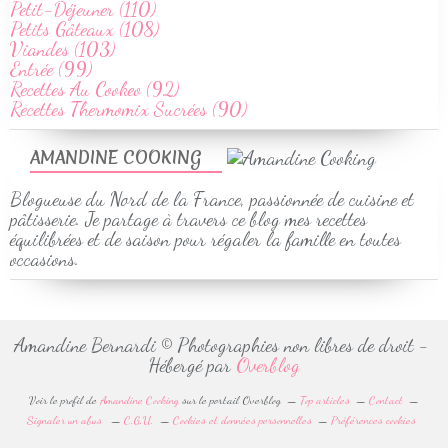
Petit-Déjeuner (110)
Petits Gâteaux (108)
Viandes (103)
Entrée (99)
Recettes Au Cookeo (92)
Recettes Thermomix Sucrées (90)
AMANDINE COOKING
Blogueuse du Nord de la France, passionnée de cuisine et
pâtisserie. Je partage à travers ce blog mes recettes
équilibrées et de saison pour régaler la famille en toutes
occasions.
Amandine Bernardi © Photographies non libres de droit -
Hébergé par
Overblog
Voir le profil de
Amandine Cooking
sur le portail Overblog
Top articles
Contact
Signaler un abus
C.G.U.
Cookies et données personnelles
Préférences cookies