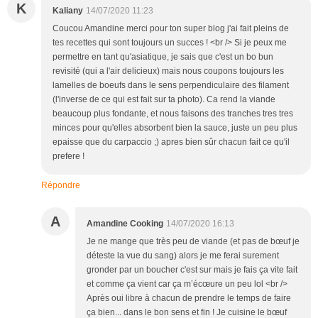
K
Kaliany
14/07/2020 11:23
Coucou Amandine merci pour ton super blog j'ai fait pleins de
tes recettes qui sont toujours un succes ! <br /> Si je peux me
permettre en tant qu'asiatique, je sais que c'est un bo bun
revisité (qui a l'air delicieux) mais nous coupons toujours les
lamelles de boeufs dans le sens perpendiculaire des filament
(l'inverse de ce qui est fait sur ta photo). Ca rend la viande
beaucoup plus fondante, et nous faisons des tranches tres tres
minces pour qu'elles absorbent bien la sauce, juste un peu plus
epaisse que du carpaccio ;) apres bien sûr chacun fait ce qu'il
prefere !
Répondre
A
Amandine Cooking
14/07/2020 16:13
Je ne mange que très peu de viande (et pas de bœuf je
déteste la vue du sang) alors je me ferai surement
gronder par un boucher c'est sur mais je fais ça vite fait
et comme ça vient car ça m’écœure un peu lol <br />
Après oui libre à chacun de prendre le temps de faire
ça bien... dans le bon sens et fin ! Je cuisine le bœuf