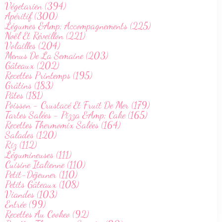
Végetarien (394)
Apéritif (300)
Légumes &Amp; Accompagnements (225)
Noël Et Réveillon (221)
Volailles (204)
Menus De La Semaine (203)
Gâteaux (202)
Recettes Printemps (195)
Grâtins (183)
Pâtes (181)
Poisson - Crustacé Et Fruit De Mer (179)
Tartes Salées - Pizza &Amp; Cake (165)
Recettes Thermomix Salées (164)
Salades (120)
Riz (112)
Légumineuses (111)
Cuisine Italienne (110)
Petit-Déjeuner (110)
Petits Gâteaux (108)
Viandes (103)
Entrée (99)
Recettes Au Cookeo (92)