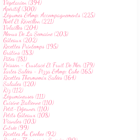
Végetarien (394)
Apéritif (300)
Légumes &Amp; Accompagnements (225)
Noël Et Réveillon (221)
Volailles (204)
Menus De La Semaine (203)
Gâteaux (202)
Recettes Printemps (195)
Grâtins (183)
Pâtes (181)
Poisson - Crustacé Et Fruit De Mer (179)
Tartes Salées - Pizza &Amp; Cake (165)
Recettes Thermomix Salées (164)
Salades (120)
Riz (112)
Légumineuses (111)
Cuisine Italienne (110)
Petit-Déjeuner (110)
Petits Gâteaux (108)
Viandes (103)
Entrée (99)
Recettes Au Cookeo (92)
Recettes Thermomix Sucrées (90)