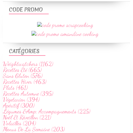
CODE PROMO
CATÉGORIES
Weightwatchers (1162)
Recettes Été (665)
Sans Gluten (576)
Recettes Hiver (463)
Plats (461)
Recettes Automne (395)
Végetarien (394)
Apéritif (300)
Légumes &Amp; Accompagnements (225)
Noël Et Réveillon (221)
Volailles (204)
Menus De La Semaine (203)