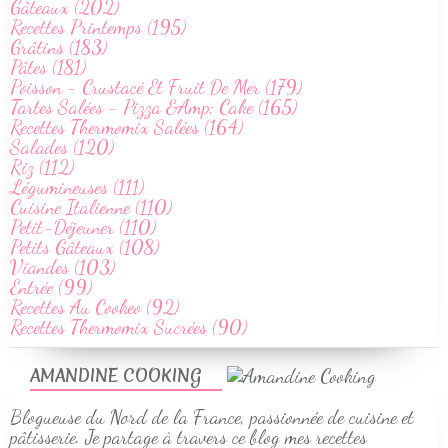
Gâteaux (202)
Recettes Printemps (195)
Grâtins (183)
Pâtes (181)
Poisson - Crustacé Et Fruit De Mer (179)
Tartes Salées - Pizza &Amp; Cake (165)
Recettes Thermomix Salées (164)
Salades (120)
Riz (112)
Légumineuses (111)
Cuisine Italienne (110)
Petit-Déjeuner (110)
Petits Gâteaux (108)
Viandes (103)
Entrée (99)
Recettes Au Cookeo (92)
Recettes Thermomix Sucrées (90)
AMANDINE COOKING
Blogueuse du Nord de la France, passionnée de cuisine et
pâtisserie. Je partage à travers ce blog mes recettes