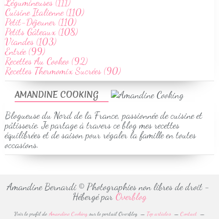
Légumineuses (111)
Cuisine Italienne (110)
Petit-Déjeuner (110)
Petits Gâteaux (108)
Viandes (103)
Entrée (99)
Recettes Au Cookeo (92)
Recettes Thermomix Sucrées (90)
AMANDINE COOKING
Blogueuse du Nord de la France, passionnée de cuisine et
pâtisserie. Je partage à travers ce blog mes recettes
équilibrées et de saison pour régaler la famille en toutes
occasions.
Amandine Bernardi © Photographies non libres de droit -
Hébergé par
Overblog
Voir le profil de
Amandine Cooking
sur le portail Overblog
Top articles
Contact