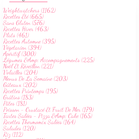
Weightwatchers (1162)
Recettes Été (665)
Sans Gluten (576)
Recettes Hiver (463)
Plats (461)
Recettes Automne (395)
Végetarien (394)
Apéritif (300)
Légumes &Amp; Accompagnements (225)
Noël Et Réveillon (221)
Volailles (204)
Menus De La Semaine (203)
Gâteaux (202)
Recettes Printemps (195)
Grâtins (183)
Pâtes (181)
Poisson - Crustacé Et Fruit De Mer (179)
Tartes Salées - Pizza &Amp; Cake (165)
Recettes Thermomix Salées (164)
Salades (120)
Riz (112)