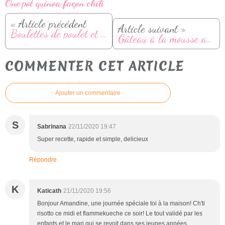
One pot quinoa façon chili
« Article précédent
Article suivant »
Boulettes de poulet et pâtes aux champignons au Cookeo
Gâteau à la mousse au chocolat (despacito)
COMMENTER CET ARTICLE
Ajouter un commentaire
S
Sabrinana
22/11/2020 19:47
Super recette, rapide et simple, delicieux
Répondre
K
Katicath
21/11/2020 19:56
Bonjour Amandine, une journée spéciale toi à la maison! Ch'ti
risotto ce midi et flammekueche ce soir! Le tout validé par les
enfants et le mari qui se revoit dans ses jeunes années