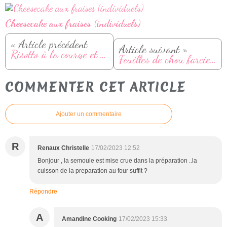
Cheesecake aux fraises (individuels)
« Article précédent
Article suivant »
Risotto à la courge et épinards au Cookeo (ou sans)
Feuilles de chou farcies à l'italienne
COMMENTER CET ARTICLE
Ajouter un commentaire
R
Renaux Christelle
17/02/2023 12:52
Bonjour , la semoule est mise crue dans la préparation ..la
cuisson de la preparation au four suffit ?
Répondre
A
Amandine Cooking
17/02/2023 15:33