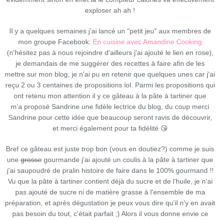
exploser ah ah !
Il y a quelques semaines j'ai lancé un "petit jeu" aux membres de
mon groupe Facebook:
En cuisine avec Amandine Cooking
(n'hésitez pas à nous rejoindre d'ailleurs j'ai ajouté le lien en rose),
je demandais de me suggérer des recettes à faire afin de les
mettre sur mon blog, je n'ai pu en retenir que quelques unes car j'ai
reçu 2 ou 3 centaines de propositions lol. Parmi les propositions qui
ont retenu mon attention il y ce gâteau à la pâte à tartiner que
m’a proposé Sandrine une fidèle lectrice du blog, du coup merci
Sandrine pour cette idée que beaucoup seront ravis de découvrir,
et merci également pour ta fidélité 😘
Bref ce gâteau est juste trop bon (vous en doutiez?) comme je suis
une
grosse
gourmande j'ai ajouté un coulis à la pâte à tartiner que
j'ai saupoudré de pralin histoire de faire dans le 100% gourmand !!
Vu que la pâte à tartiner contient déjà du sucre et de l'huile, je n'ai
pas ajouté de sucre ni de matière grasse à l'ensemble de ma
préparation, et après dégustation je peux vous dire qu'il n'y en avait
pas besoin du tout, c'était parfait ;) Alors il vous donne envie ce