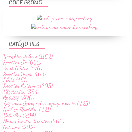
CODE PROMO
CATÉGORIES
Weightwatchers (1162)
Recettes Été (665)
Sans Gluten (576)
Recettes Hiver (463)
Plats (461)
Recettes Automne (395)
Végetarien (394)
Apéritif (300)
Légumes &Amp; Accompagnements (225)
Noël Et Réveillon (221)
Volailles (204)
Menus De La Semaine (203)
Gâteaux (202)