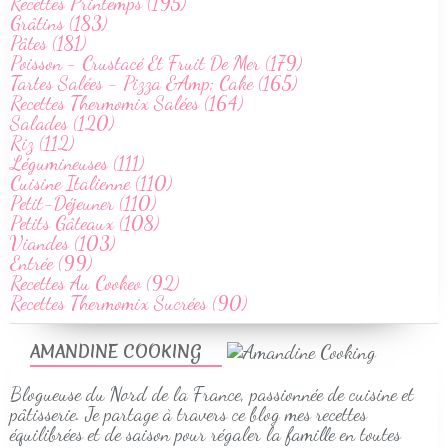
Recettes Printemps (195)
Grâtins (183)
Pâtes (181)
Poisson - Crustacé Et Fruit De Mer (179)
Tartes Salées - Pizza &Amp; Cake (165)
Recettes Thermomix Salées (164)
Salades (120)
Riz (112)
Légumineuses (111)
Cuisine Italienne (110)
Petit-Déjeuner (110)
Petits Gâteaux (108)
Viandes (103)
Entrée (99)
Recettes Au Cookeo (92)
Recettes Thermomix Sucrées (90)
AMANDINE COOKING
Blogueuse du Nord de la France, passionnée de cuisine et
pâtisserie. Je partage à travers ce blog mes recettes
équilibrées et de saison pour régaler la famille en toutes