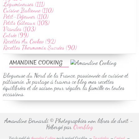
Légumineuses (111)
Cuisine Italienne (110)
Petit-Déjeuner (110)
Petits Gâteaux (108)
Viandes (103)
Entrée (99)
Recettes Au Cookeo (92)
Recettes Thermomix Sucrées (90)
AMANDINE COOKING
Blogueuse du Nord de la France, passionnée de cuisine et
pâtisserie. Je partage à travers ce blog mes recettes
équilibrées et de saison pour régaler la famille en toutes
occasions.
Amandine Bernardi © Photographies non libres de droit -
Hébergé par
Overblog
Voir le profil de
Amandine Cooking
sur le portail Overblog
Top articles
Contact