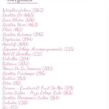
Weightwatchers (1162)
Recettes Été (665)
Sans Gluten (576)
Recettes Hiver (463)
Plats (461)
Recettes Automne (395)
Végetarien (394)
Apéritif (300)
Légumes &Amp; Accompagnements (225)
Noël Et Réveillon (221)
Volailles (204)
Gâteaux (202)
Menus De La Semaine (202)
Recettes Printemps (195)
Grâtins (183)
Pâtes (181)
Poisson - Crustacé Et Fruit De Mer (179)
Tartes Salées - Pizza &Amp; Cake (165)
Recettes Thermomix Salées (164)
Salades (120)
Riz (112)