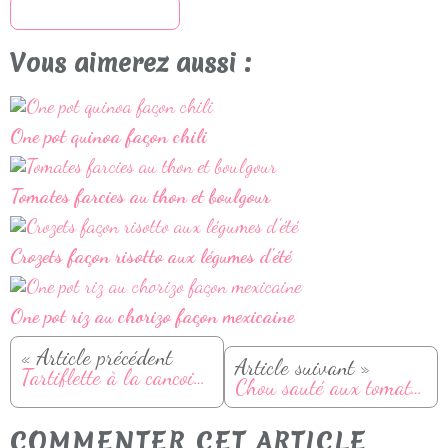
S'inscrire à la newsletter
Vous aimerez aussi :
One pot quinoa façon chili
Tomates farcies au thon et boulgour
Crozets façon risotto aux légumes d'été
One pot riz au chorizo façon mexicaine
« Article précédent
Article suivant »
Tartiflette à la cancoillotte
Chou sauté aux tomates et épices cajun
COMMENTER CET ARTICLE