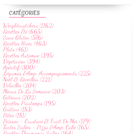
CATÉGORIES
Weightwatchers (1162)
Recettes Été (665)
Sans Gluten (576)
Recettes Hiver (463)
Plats (461)
Recettes Automne (395)
Végetarien (394)
Apéritif (300)
Légumes &Amp; Accompagnements (225)
Noël Et Réveillon (221)
Volailles (204)
Menus De La Semaine (203)
Gâteaux (202)
Recettes Printemps (195)
Grâtins (183)
Pâtes (181)
Poisson - Crustacé Et Fruit De Mer (179)
Tartes Salées - Pizza &Amp; Cake (165)
Recettes Thermomix Salées (164)