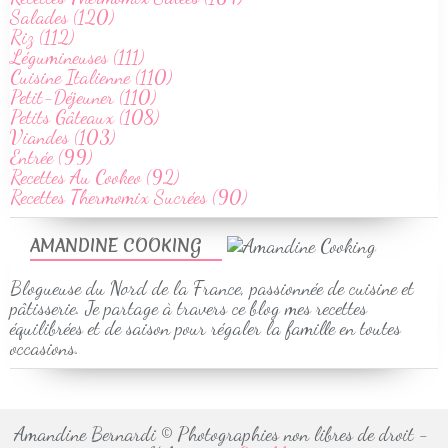
Salades (120)
Riz (112)
Légumineuses (111)
Cuisine Italienne (110)
Petit-Déjeuner (110)
Petits Gâteaux (108)
Viandes (103)
Entrée (99)
Recettes Au Cookeo (92)
Recettes Thermomix Sucrées (90)
AMANDINE COOKING
Blogueuse du Nord de la France, passionnée de cuisine et
pâtisserie. Je partage à travers ce blog mes recettes
équilibrées et de saison pour régaler la famille en toutes
occasions.
Amandine Bernardi © Photographies non libres de droit -