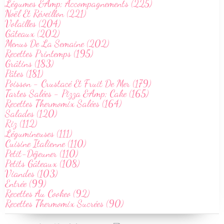
Légumes &Amp; Accompagnements (225)
Noël Et Réveillon (221)
Volailles (204)
Gâteaux (202)
Menus De La Semaine (202)
Recettes Printemps (195)
Grâtins (183)
Pâtes (181)
Poisson - Crustacé Et Fruit De Mer (179)
Tartes Salées - Pizza &Amp; Cake (165)
Recettes Thermomix Salées (164)
Salades (120)
Riz (112)
Légumineuses (111)
Cuisine Italienne (110)
Petit-Déjeuner (110)
Petits Gâteaux (108)
Viandes (103)
Entrée (99)
Recettes Au Cookeo (92)
Recettes Thermomix Sucrées (90)