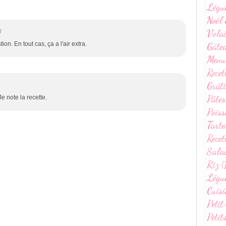
Légu
Noël 
Volai
0
Gâte
on. En tout cas, ça a l'air extra.
Menu
Recet
Grâti
Pâtes
e note la recette.
Poiss
Tarte
Recet
Sala
Riz (
Légum
Cuisi
Petit
Petit