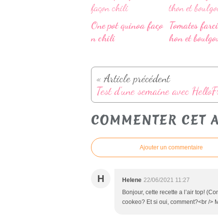
One pot quinoa faço
Tomates farci
n chili
hon et boulgo
« Article précédent
COMMENTER CET A
Ajouter un commentaire
H
Helene
22/06/2021 11:27
Bonjour, cette recette a l’air top! (
cookeo? Et si oui, comment?<br /> M