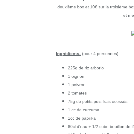
deuxième box et 10€ sur la troisième 
et mê
Ingrédients:
(pour 4 personnes)
225g de riz arborio
1 oignon
1 poivron
2 tomates
75g de petits pois frais écossés
1 cc de curcuma
1cc de paprika
80cl d'eau + 1/2 cube bouillon de