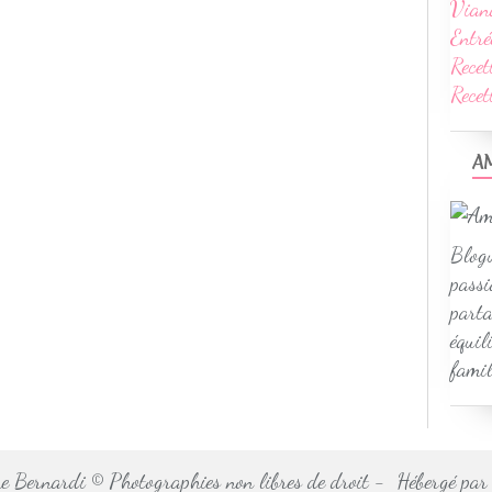
Vian
Entré
Recet
Rece
A
Blogu
passi
parta
équil
famil
 Bernardi © Photographies non libres de droit - Hébergé pa