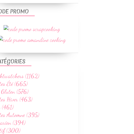
ODE PROMO
ATÉGORIES
htwatchers (1162)
tes Été (665)
 Gluten (576)
tes Hiver (463)
 (461)
ttes Automne (395)
tarien (394)
tif (300)