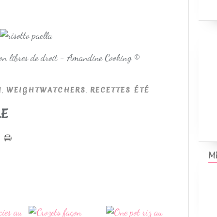
non libres de droit - Amandine Cooking ©
,
,
N
WEIGHTWATCHERS
RECETTES ÉTÉ
LE
M