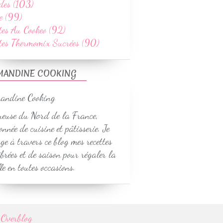
des (103)
e (99)
tes Au Cookeo (92)
ttes Thermomix Sucrées (90)
MANDINE COOKING
euse du Nord de la France,
onnée de cuisine et pâtisserie. Je
ge à travers ce blog mes recettes
ibrées et de saison pour régaler la
le en toutes occasions.
r
Overblog