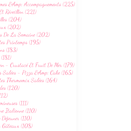
mes &Amp; Accompagnements (225)
Et Réveillon (221)
lles (204)
aux (202)
s De La Semaine (202)
tes Printemps (195)
ns (183)
 (181)
on - Crustacé Et Fruit De Mer (179)
s Salées - Pizza &Amp; Cake (165)
tes Thermomix Salées (164)
des (120)
112)
ineuses (111)
ne Italienne (110)
-Déjeuner (110)
s Gâteaux (108)