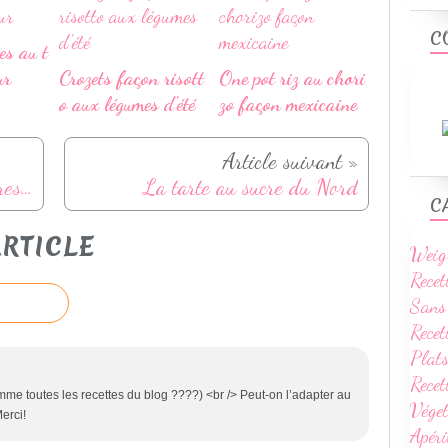
C
es au t
ur
Crozets façon risott
One pot riz au chori
o aux légumes d'été
zo façon mexicaine
Article suivant »
Test d'une semaine avec HelloFresh (+ code promo)
La tarte au sucre du Nord
C
RTICLE
Weig
Recet
Sans
Recet
Plats
Rece
Comme toutes les recettes du blog ????) <br /> Peut-on l’adapter au
Vége
erci!
Apéri