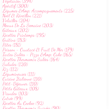
Végetarien (394)
Apéritif (300)
Légumes &Amp; Accompagnements (225)
Noël Et Réveillon (221)
Volailles (204)
Menus De La Semaine (203)
Gâteaux (202)
Recettes Printemps (195)
Grâtins (183)
Pâtes (181)
Poisson - Crustacé Et Fruit De Mer (179)
Tartes Salées - Pizza &Amp; Cake (165)
Recettes Thermomix Salées (164)
Salades (120)
Riz (112)
Légumineuses (111)
Cuisine Italienne (110)
Petit-Déjeuner (110)
Petits Gâteaux (108)
Viandes (103)
Entrée (99)
Recettes Au Cookeo (92)
Recettes Thermomix Sucrées (90)