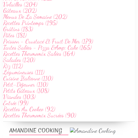
Volailles (204)
Gâteaux (202)
Menus De La Semaine (202)
Recettes Printemps (195)
Grâtins (183)
Pâtes (181)
Poisson - Crustacé Et Fruit De Mer (179)
Tartes Salées - Pizza &Amp; Cake (165)
Recettes Thermomix Salées (164)
Salades (120)
Riz (112)
Légumineuses (111)
Cuisine Italienne (110)
Petit-Déjeuner (110)
Petits Gâteaux (108)
Viandes (103)
Entrée (99)
Recettes Au Cookeo (92)
Recettes Thermomix Sucrées (90)
AMANDINE COOKING