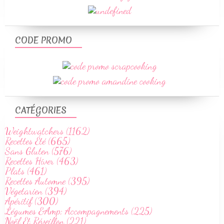
CODE PROMO
CATÉGORIES
Weightwatchers (1162)
Recettes Été (665)
Sans Gluten (576)
Recettes Hiver (463)
Plats (461)
Recettes Automne (395)
Végetarien (394)
Apéritif (300)
Légumes &Amp; Accompagnements (225)
Noël Et Réveillon (221)