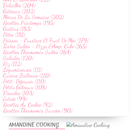
Volailles (204)
Gâteaux (202)
Menus De La Semaine (202)
Recettes Printemps (195)
Grâtins (183)
Pâtes (181)
Poisson - Crustacé Et Fruit De Mer (179)
Tartes Salées - Pizza &Amp; Cake (165)
Recettes Thermomix Salées (164)
Salades (120)
Riz (112)
Légumineuses (111)
Cuisine Italienne (110)
Petit-Déjeuner (110)
Petits Gâteaux (108)
Viandes (103)
Entrée (99)
Recettes Au Cookeo (92)
Recettes Thermomix Sucrées (90)
AMANDINE COOKING