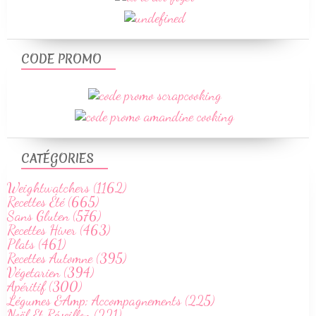
CODE PROMO
CATÉGORIES
Weightwatchers (1162)
Recettes Été (665)
Sans Gluten (576)
Recettes Hiver (463)
Plats (461)
Recettes Automne (395)
Végetarien (394)
Apéritif (300)
Légumes &Amp; Accompagnements (225)
Noël Et Réveillon (221)