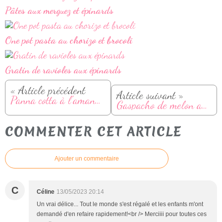
Pâtes aux merguez et épinards
One pot pasta au chorizo et brocoli
Gratin de ravioles aux épinards
« Article précédent
Article suivant »
Panna cotta à l'amande et abricot
Gaspacho de melon au basilic
COMMENTER CET ARTICLE
Ajouter un commentaire
C
Céline
13/05/2023 20:14
Un vrai délice... Tout le monde s'est régalé et les enfants m'ont
demandé d'en refaire rapidement!<br /> Merciiii pour toutes ces