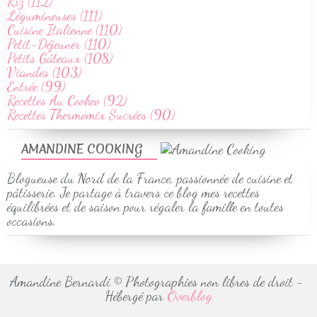
Riz (112)
Légumineuses (111)
Cuisine Italienne (110)
Petit-Déjeuner (110)
Petits Gâteaux (108)
Viandes (103)
Entrée (99)
Recettes Au Cookeo (92)
Recettes Thermomix Sucrées (90)
AMANDINE COOKING
Blogueuse du Nord de la France, passionnée de cuisine et
pâtisserie. Je partage à travers ce blog mes recettes
équilibrées et de saison pour régaler la famille en toutes
occasions.
Amandine Bernardi © Photographies non libres de droit -
Hébergé par
Overblog