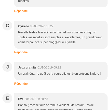
recettes.
Répondre
C
Cyrielle
06/05/2020 13:22
Recette testée hier soir, mon mari et moi sommes conquis !
Toutes vos recettes sont simples et excellentes, un grand bravo
et merci pour ce super blog ;)<br /> Cyrielle
Répondre
J
Jeux gratuits
01/10/2019 09:32
Un vrai régal, le goût de la courgette est bien présent, j'adore !
Répondre
E
Eve
28/08/2019 20:58
Bonsoir, recette faite ce midi, excellent .Me restait 1 cs de
pesto,je l'ai incorporé avec les courgettes. Bonne soiree