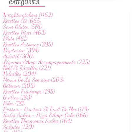
CATÉGORIES
Weightwatchers (1162)
Recettes Été (665)
Sans Gluten (576)
Recettes Hiver (463)
Plats (461)
Recettes Automne (395)
Végetarien (394)
Apéritif (300)
Légumes &Amp; Accompagnements (225)
Noël Et Réveillon (221)
Volailles (204)
Menus De La Semaine (203)
Gâteaux (202)
Recettes Printemps (195)
Grâtins (183)
Pâtes (181)
Poisson - Crustacé Et Fruit De Mer (179)
Tartes Salées - Pizza &Amp; Cake (166)
Recettes Thermomix Salées (164)
Salades (120)