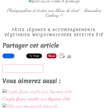
Photographies et textes non libres de droit - Amandine
Cooking ©
,
,
PÂTES
LÉGUMES & ACCOMPAGNEMENTS
,
,
VÉGETARIEN
WEIGHTWATCHERS
RECETTES ÉTÉ
Partager cet article
S'inscrire à la newsletter
Vous aimerez aussi :
Crozets façon risotto aux légumes d'été