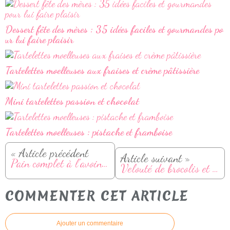
Dessert fête des mères : 35 idées faciles et gourmandes po
ur lui faire plaisir
Tartelettes moelleuses aux fraises et crème pâtissière
Mini tartelettes passion et chocolat
Tartelettes moelleuses : pistache et framboise
« Article précédent
Article suivant »
Pain complet à l'avoine (sans machine à pain)
Velouté de brocolis et petits-pois au kiri
COMMENTER CET ARTICLE
Ajouter un commentaire