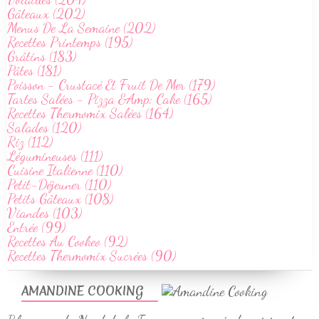
Gâteaux (202)
Menus De La Semaine (202)
Recettes Printemps (195)
Grâtins (183)
Pâtes (181)
Poisson - Crustacé Et Fruit De Mer (179)
Tartes Salées - Pizza &Amp; Cake (165)
Recettes Thermomix Salées (164)
Salades (120)
Riz (112)
Légumineuses (111)
Cuisine Italienne (110)
Petit-Déjeuner (110)
Petits Gâteaux (108)
Viandes (103)
Entrée (99)
Recettes Au Cookeo (92)
Recettes Thermomix Sucrées (90)
AMANDINE COOKING