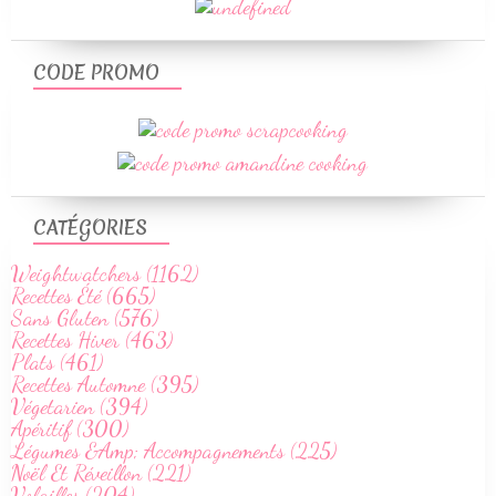
CODE PROMO
CATÉGORIES
Weightwatchers (1162)
Recettes Été (665)
Sans Gluten (576)
Recettes Hiver (463)
Plats (461)
Recettes Automne (395)
Végetarien (394)
Apéritif (300)
Légumes &Amp; Accompagnements (225)
Noël Et Réveillon (221)
Volailles (204)