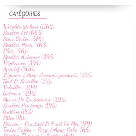
CATÉGORIES
Weightwatchers (1162)
Recettes Été (665)
Sans Gluten (576)
Recettes Hiver (463)
Plats (461)
Recettes Automne (395)
Végetarien (394)
Apéritif (300)
Légumes &Amp; Accompagnements (225)
Noël Et Réveillon (221)
Volailles (204)
Gâteaux (202)
Menus De La Semaine (202)
Recettes Printemps (195)
Grâtins (183)
Pâtes (181)
Poisson - Crustacé Et Fruit De Mer (179)
Tartes Salées - Pizza &Amp; Cake (165)
Recettes Thermomix Salées (164)