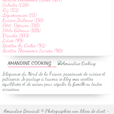
Salades (120)
Riz (112)
Légumineuses (111)
Cuisine Italienne (110)
Petit-Déjeuner (110)
Petits Gâteaux (108)
Viandes (103)
Entrée (99)
Recettes Au Cookeo (92)
Recettes Thermomix Sucrées (90)
AMANDINE COOKING
Blogueuse du Nord de la France, passionnée de cuisine et
pâtisserie. Je partage à travers ce blog mes recettes
équilibrées et de saison pour régaler la famille en toutes
occasions.
Amandine Bernardi © Photographies non libres de droit -