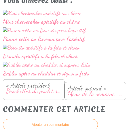
Vous aimerez aussi :
Mini cheesecakes apéritifs au chèvre
Panna cotta au Boursin pour l'apéritif
Biscuits apéritifs à la feta et olives
Sablés apéro au cheddar et oignons frits
« Article précédent
Article suivant »
Brochettes de poulet sucrées-salées
Menu de la semaine - Du 19 au 25 juin
COMMENTER CET ARTICLE
Ajouter un commentaire