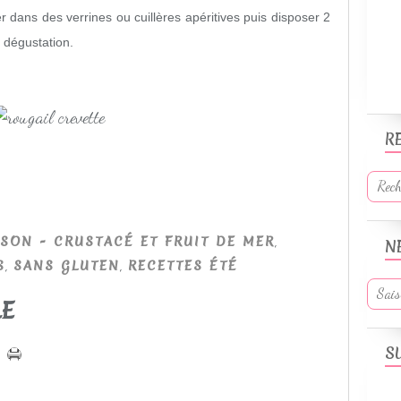
ser dans des verrines ou cuillères apéritives puis disposer 2
 dégustation.
R
,
SON - CRUSTACÉ ET FRUIT DE MER
N
,
,
S
SANS GLUTEN
RECETTES ÉTÉ
LE
S