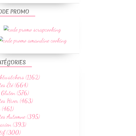
ODE PROMO
ATÉGORIES
htwatchers (1162)
tes Été (664)
 Gluten (576)
tes Hiver (463)
 (461)
ttes Automne (395)
tarien (393)
tif (300)