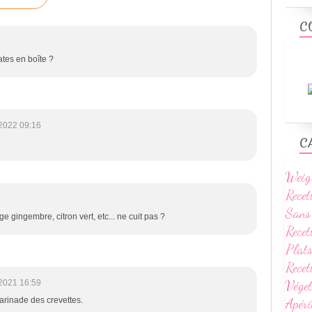
C
ates en boîte ?
2022 09:16
C
Weig
Recet
Sans
 gingembre, citron vert, etc... ne cuit pas ?
Recet
Plats
Rece
Vége
2021 16:59
Apéri
arinade des crevettes.