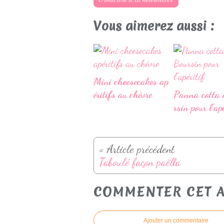
Vous aimerez aussi :
Mini cheesecakes ap
éritifs au chèvre
Panna cotta 
rsin pour l'apé
« Article précédent
Taboulé façon paëlla
COMMENTER CET A
Ajouter un commentaire