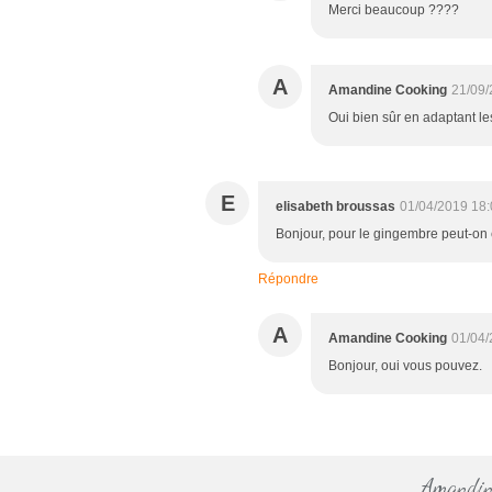
Merci beaucoup ????
A
Amandine Cooking
21/09/
Oui bien sûr en adaptant le
E
elisabeth broussas
01/04/2019 18:
Bonjour, pour le gingembre peut-on
Répondre
A
Amandine Cooking
01/04/
Bonjour, oui vous pouvez.
Amandine