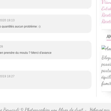
Vian
Entré
Recet
Rece
2020 19:13
s quantités aucun problème :-)
A
09
 en prendre du moulu ? Merci d'avance
Blogu
passi
parta
équil
2019 18:27
famil
 Bernardi © Photographies non libres de droit - Hébergé pa