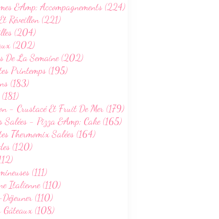
mes &Amp; Accompagnements (224)
Et Réveillon (221)
lles (204)
aux (202)
s De La Semaine (202)
tes Printemps (195)
ns (183)
 (181)
on - Crustacé Et Fruit De Mer (179)
s Salées - Pizza &Amp; Cake (165)
tes Thermomix Salées (164)
des (120)
112)
ineuses (111)
ne Italienne (110)
-Déjeuner (110)
s Gâteaux (108)