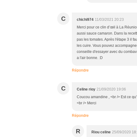
C
chichi974
11/03/2021 20:23
Merci pour ce clin d’œil à La Réunion 
aussi sauce camaron. Dans la recett
pas les tomates. Après l'étape 3 il f
les cuire. Vous pouvez accompagner a
conseille d'essayer avec du combava 
a l'air bonne. :D
Répondre
C
Celine rioy
21/09/2020 19:06
Coucou amandine , <br /> Est ce qu' 
<br /> Merci
Répondre
R
Riou celine
25/09/2020 18