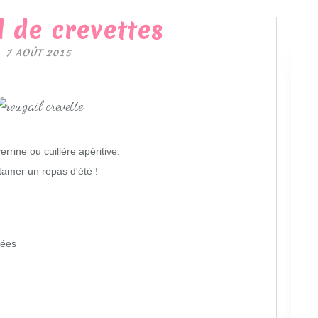
l de crevettes
7 AOÛT 2015
rrine ou cuillère apéritive.
ntamer un repas d'été !
uées