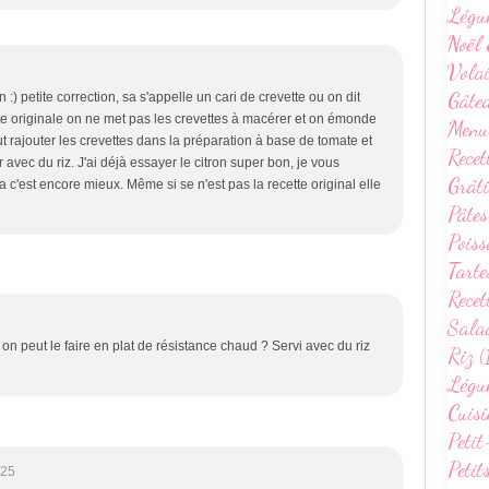
Légu
Noël 
Volai
Gâte
:) petite correction, sa s'appelle un cari de crevette ou on dit
e originale on ne met pas les crevettes à macérer et on émonde
Menu
aut rajouter les crevettes dans la préparation à base de tomate et
Recet
vec du riz. J'ai déjà essayer le citron super bon, je vous
Grâti
c'est encore mieux. Même si se n'est pas la recette original elle
Pâtes
Poiss
Tarte
Recet
Sala
on peut le faire en plat de résistance chaud ? Servi avec du riz
Riz (
Légum
Cuisi
Petit
Petit
:25