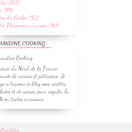
des (103)
e (99)
tes Au Cookeo (92)
ttes Thermomix Sucrées (90)
MANDINE COOKING
euse du Nord de la France,
onnée de cuisine et pâtisserie. Je
ge à travers ce blog mes recettes
ibrées et de saison pour régaler la
le en toutes occasions.
r
Overblog