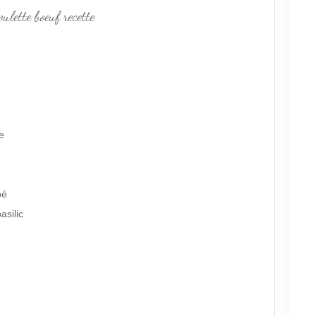
e
pé
asilic