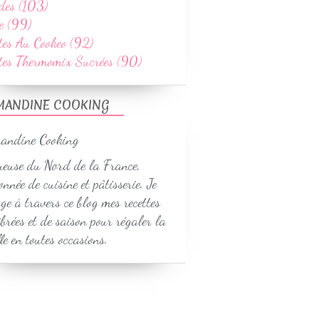
des (103)
e (99)
tes Au Cookeo (92)
ttes Thermomix Sucrées (90)
MANDINE COOKING
euse du Nord de la France,
onnée de cuisine et pâtisserie. Je
ge à travers ce blog mes recettes
ibrées et de saison pour régaler la
le en toutes occasions.