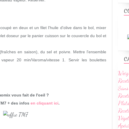
plateau vapeur. Réserver.
C
oupé en deux et un filet l'huile d'olive dans le bol, mixer
let doseur par le panier cuisson sur le couvercle du bol et
fraîches en saison), du sel et poivre. Mettre l'ensemble
C
a vapeur
20 min/Varoma/vitesse 1
. Servir les boulettes
Weig
Recet
Sans
Recet
mix vous fait de l'oeil ?
Plats
TM7 + des infos
en cliquant ici
.
Rece
Vége
Apéri