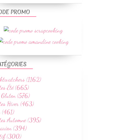
ODE PROMO
ATÉGORIES
htwatchers (1162)
tes Été (665)
 Gluten (576)
tes Hiver (463)
 (461)
ttes Automne (395)
tarien (394)
tif (300)