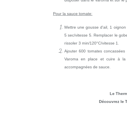
disposer dans le Varoma et sur le 
Pour la sauce tomate:
Mettre une gousse d'ail, 1 oignon c
5 sec/vitesse 5
. Remplacer le gobe
rissoler
3 min/120°C/vitesse 1
.
Ajouter 600 tomates concassées (
Varoma en place et cuire à l
accompagnées de sauce.
Le Thermo
Découvrez le 