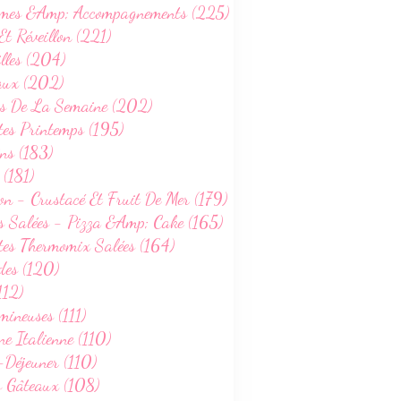
mes &Amp; Accompagnements (225)
Et Réveillon (221)
lles (204)
aux (202)
s De La Semaine (202)
tes Printemps (195)
ns (183)
 (181)
on - Crustacé Et Fruit De Mer (179)
s Salées - Pizza &Amp; Cake (165)
tes Thermomix Salées (164)
des (120)
112)
ineuses (111)
ne Italienne (110)
-Déjeuner (110)
s Gâteaux (108)