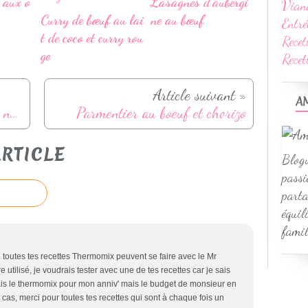
 aux o
Lasagnes d’aubergi
Vian
Curry de bœuf au lai
ne au bœuf
Entré
t de coco et curry rou
Recet
ge
Rece
Article suivant »
A
Galette des Rois au chocolat et noisettes
Parmentier au boeuf et chorizo
RTICLE
Blogu
passi
parta
équil
famil
 toutes tes recettes Thermomix peuvent se faire avec le Mr
 utilisé, je voudrais tester avec une de tes recettes car je sais
lais le thermomix pour mon anniv' mais le budget de monsieur en
 cas, merci pour toutes tes recettes qui sont à chaque fois un