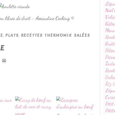
Légu
Noël 
Volai
non libres de droit - Amandine Cooking ©
Gâte
Menu
,
,
NE
PLATS
RECETTES THERMOMIX SALÉES
Recet
Grâti
LE
Pâtes
Poiss
Tarte
Recet
Sala
Riz (
Légum
Cuisi
Petit
Petit