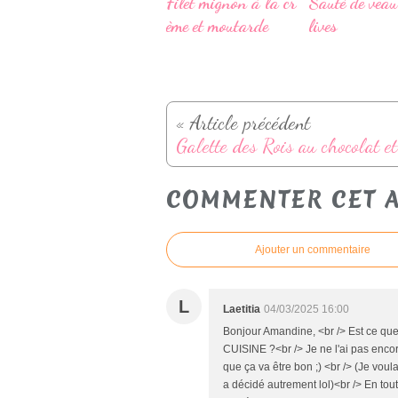
Filet mignon à la cr
Sauté de veau
ème et moutarde
lives
« Article précédent
COMMENTER CET A
Ajouter un commentaire
L
Laetitia
04/03/2025 16:00
Bonjour Amandine, <br /> Est ce que
CUISINE ?<br /> Je ne l'ai pas encore
que ça va être bon ;) <br /> (Je vou
a décidé autrement lol)<br /> En tout