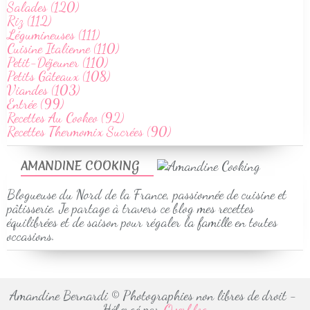
Salades (120)
Riz (112)
Légumineuses (111)
Cuisine Italienne (110)
Petit-Déjeuner (110)
Petits Gâteaux (108)
Viandes (103)
Entrée (99)
Recettes Au Cookeo (92)
Recettes Thermomix Sucrées (90)
AMANDINE COOKING
Blogueuse du Nord de la France, passionnée de cuisine et
pâtisserie. Je partage à travers ce blog mes recettes
équilibrées et de saison pour régaler la famille en toutes
occasions.
Amandine Bernardi © Photographies non libres de droit -
Hébergé par
Overblog