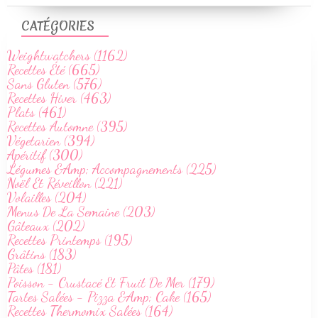
CATÉGORIES
Weightwatchers (1162)
Recettes Été (665)
Sans Gluten (576)
Recettes Hiver (463)
Plats (461)
Recettes Automne (395)
Végetarien (394)
Apéritif (300)
Légumes &Amp; Accompagnements (225)
Noël Et Réveillon (221)
Volailles (204)
Menus De La Semaine (203)
Gâteaux (202)
Recettes Printemps (195)
Grâtins (183)
Pâtes (181)
Poisson - Crustacé Et Fruit De Mer (179)
Tartes Salées - Pizza &Amp; Cake (165)
Recettes Thermomix Salées (164)