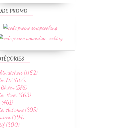
ODE PROMO
ATÉGORIES
htwatchers (1162)
tes Été (665)
 Gluten (576)
tes Hiver (463)
 (461)
ttes Automne (395)
tarien (394)
tif (300)