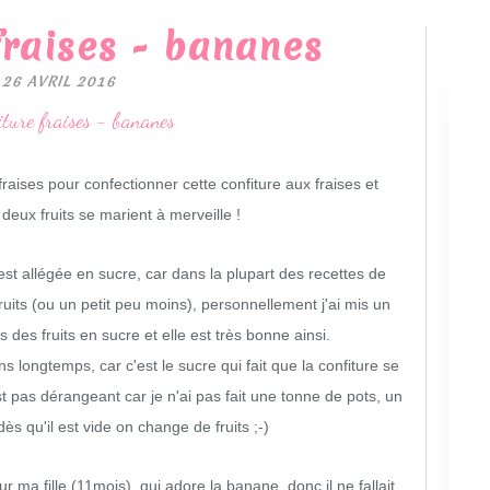
fraises - bananes
26 AVRIL 2016
fraises pour confectionner cette confiture aux fraises et
deux fruits se marient à merveille !
 est allégée en sucre, car dans la plupart des recettes de
fruits (ou un petit peu moins), personnellement j'ai mis un
 des fruits en sucre et elle est très bonne ainsi.
 longtemps, car c'est le sucre qui fait que la confiture se
t pas dérangeant car je n'ai pas fait une tonne de pots, un
ès qu'il est vide on change de fruits ;-)
our ma fille (11mois), qui adore la banane, donc il ne fallait