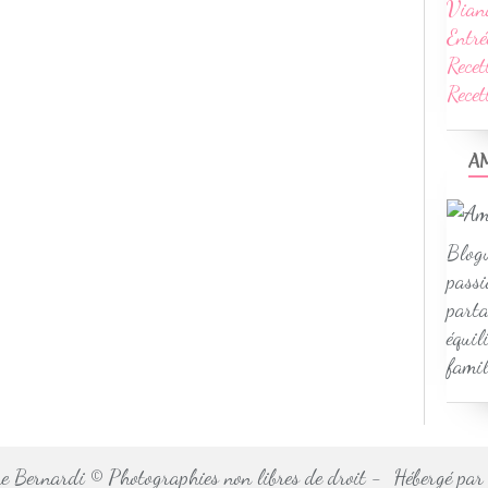
Vian
Entré
Recet
Rece
A
Blogu
passi
parta
équil
famil
 Bernardi © Photographies non libres de droit - Hébergé pa