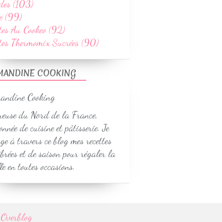
des (103)
e (99)
tes Au Cookeo (92)
ttes Thermomix Sucrées (90)
MANDINE COOKING
euse du Nord de la France,
onnée de cuisine et pâtisserie. Je
ge à travers ce blog mes recettes
ibrées et de saison pour régaler la
le en toutes occasions.
r
Overblog