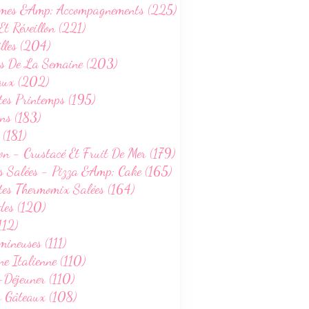
mes &Amp; Accompagnements (225)
Et Réveillon (221)
lles (204)
s De La Semaine (203)
aux (202)
tes Printemps (195)
ns (183)
 (181)
on - Crustacé Et Fruit De Mer (179)
s Salées - Pizza &Amp; Cake (165)
tes Thermomix Salées (164)
des (120)
112)
ineuses (111)
ne Italienne (110)
-Déjeuner (110)
s Gâteaux (108)