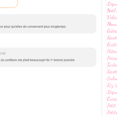
Légu
Noël 
Volai
Menu
ur pour qu'elles de conservent plus longtemps.
Gâte
Recet
Grâti
Pâtes
0:49
Poiss
s ta confiture me plait beaucoup!<br /> bonne journée
Tarte
Recet
Sala
Riz (
Légum
Cuisi
Petit
Petit