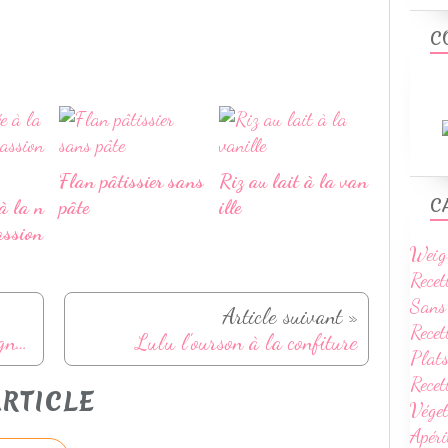
C
Flan pâtissier sans
Riz au lait à la van
C
à la n
pâte
ille
assion
Weig
Recet
Sans
Article suivant »
Recet
Pastasotto au poulet et champignons
Lulu l'ourson à la confiture
Plats
Rece
RTICLE
Vége
Apéri