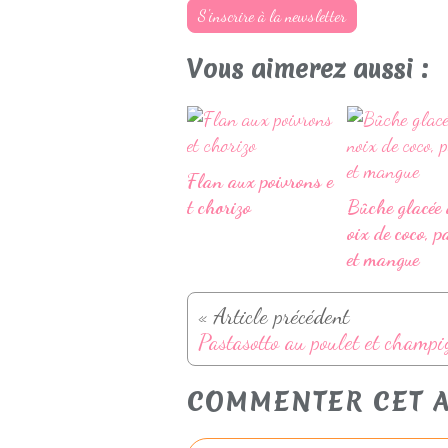
S'inscrire à la newsletter
Vous aimerez aussi :
Flan aux poivrons e
t chorizo
Bûche glacée 
oix de coco, p
et mangue
« Article précédent
COMMENTER CET A