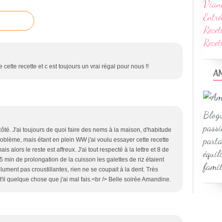
Vian
Entré
Recet
Rece
se cette recette et c est toujours un vrai régal pour nous !!
A
Blogu
passi
té. J'ai toujours de quoi faire des nems à la maison, d'habitude
parta
problème, mais étant en plein WW j'ai voulu essayer cette recette
is alors le reste est affreux. J'ai tout respecté à la lettre et 8 de
équil
min de prolongation de la cuisson les galettes de riz étaient
famil
ment pas croustillantes, rien ne se coupait à la dent. Très
 t'il quelque chose que j'ai mal fais.<br /> Belle soirée Amandine.