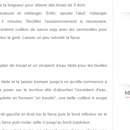
ns la longueur pour obtenir des bouts de 3-4cm.
auteuse et mélanger. Enfin, ajouter l’œuf, mélanger
2 minutes. Rectifier l'assaisonnement si nécessaire,
roisième cuillère de sauce soja avec les vermicelles pour
elon le goût. Laisser un peu refroidir la farce.
lan de travail et un récipient d'eau tiède pour les feuilles
u tiède et la laisser tremper jusqu'à ce qu'elle commence à
la poser sur le torchon afin d'absorber l’excédent d'eau.
M
galette en formant "un boudin", une belle cuillère à soupe
ds gauche et droit sur la farce puis le bord inférieur en le
farce puis rouler celle ci jusqu'au bord supérieur.