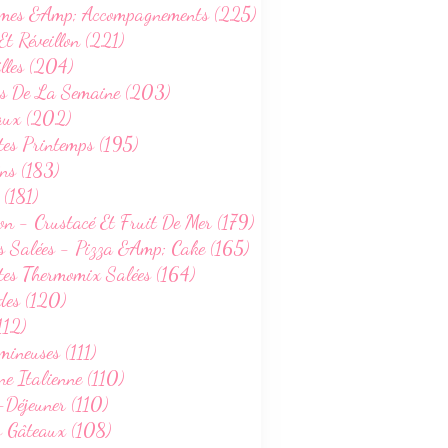
mes &Amp; Accompagnements (225)
Et Réveillon (221)
lles (204)
s De La Semaine (203)
aux (202)
tes Printemps (195)
ns (183)
 (181)
on - Crustacé Et Fruit De Mer (179)
s Salées - Pizza &Amp; Cake (165)
tes Thermomix Salées (164)
des (120)
112)
ineuses (111)
ne Italienne (110)
-Déjeuner (110)
s Gâteaux (108)