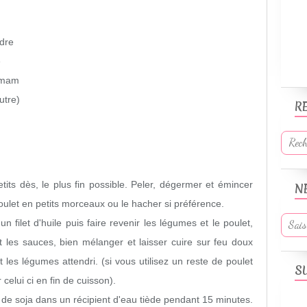
udre
e
c mam
utre)
R
etits dès, le plus fin possible. Peler, dégermer et émincer
N
oulet en petits morceaux ou le hacher si préférence.
 filet d'huile puis faire revenir les légumes et le poulet,
 les sauces, bien mélanger et laisser cuire sur feu doux
et les légumes attendri. (si vous utilisez un reste de poulet
S
r celui ci en fin de cuisson).
s de soja dans un récipient d'eau tiède pendant 15 minutes.