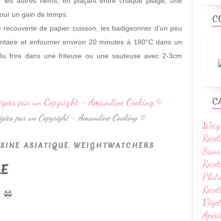
les autres nems, en plaçant entre chaque pliage, une
 pour un gain de temps.
C
 recouverte de papier cuisson, les badigeonner d'un peu
mentaire et enfourner environ 20 minutes à 180°C dans un
(Ou frire dans une friteuse ou une sauteuse avec 2-3cm
C
otégées par un Copyright - Amandine Cooking ©
Weig
Recet
,
SINE ASIATIQUE
WEIGHTWATCHERS
Sans
Recet
LE
Plats
Rece
Vége
Apéri