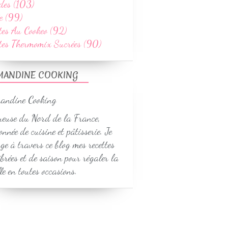
des (103)
e (99)
tes Au Cookeo (92)
ttes Thermomix Sucrées (90)
MANDINE COOKING
euse du Nord de la France,
onnée de cuisine et pâtisserie. Je
ge à travers ce blog mes recettes
ibrées et de saison pour régaler la
le en toutes occasions.