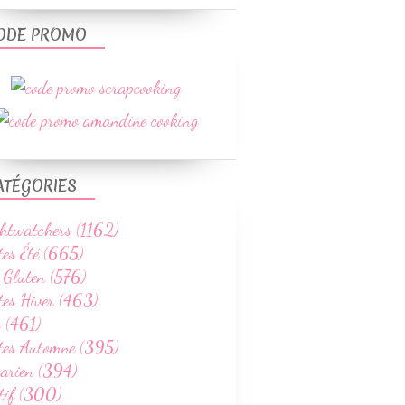
ODE PROMO
ATÉGORIES
htwatchers (1162)
tes Été (665)
 Gluten (576)
tes Hiver (463)
 (461)
ttes Automne (395)
tarien (394)
tif (300)