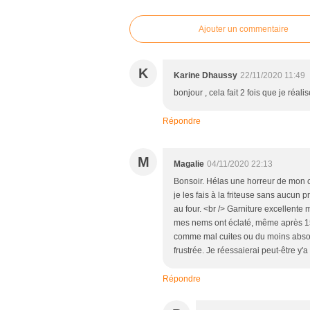
Ajouter un commentaire
K
Karine Dhaussy
22/11/2020 11:49
bonjour , cela fait 2 fois que je réali
Répondre
M
Magalie
04/11/2020 22:13
Bonsoir. Hélas une horreur de mon cô
je les fais à la friteuse sans aucun 
au four. <br /> Garniture excellente ma
mes nems ont éclaté, même après 15 
comme mal cuites ou du moins absolu
frustrée. Je réessaierai peut-être y'a
Répondre