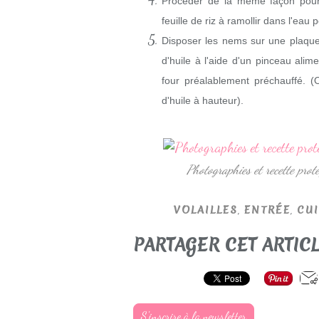
Procéder de la même façon pour 
feuille de riz à ramollir dans l'eau
Disposer les nems sur une plaque
d'huile à l'aide d'un pinceau ali
four préalablement préchauffé. 
d'huile à hauteur).
Photographies et recette pr
,
,
VOLAILLES
ENTRÉE
CUI
PARTAGER CET ARTIC
S'inscrire à la newsletter