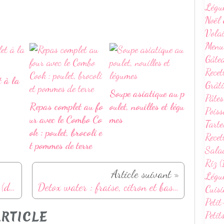
Légu
Noël 
Volai
Menu
Gâte
Recet
t à la
Grâti
Soupe asiatique au p
Pâtes
Repas complet au fo
oulet, nouilles et légu
Poiss
ur avec le Combo Co
mes
Tarte
ok : poulet, brocoli e
Recet
t pommes de terre
Sala
Riz (
Article suivant »
Légum
Riz à l'avocat, pomme et poulet (dès 8mois)
Detox water : fraise, citron et basilic
Cuisi
Petit
RTICLE
Petit