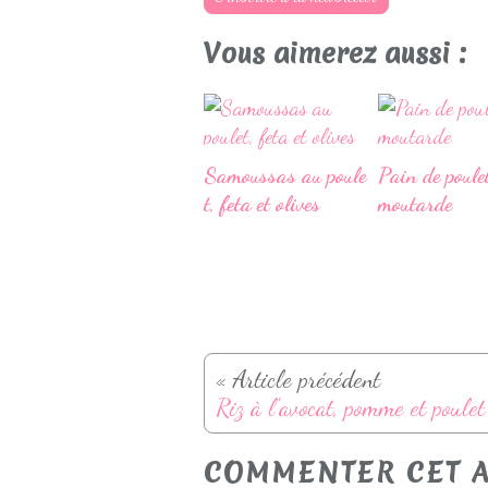
Vous aimerez aussi :
Samoussas au poule
Pain de poule
t, feta et olives
moutarde
« Article précédent
COMMENTER CET A