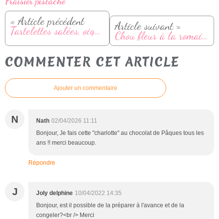
Fraisier pistache
« Article précédent
Article suivant »
Tartelettes salées, oignon caramélisé et bacon
Chou fleur à la romaine
COMMENTER CET ARTICLE
Ajouter un commentaire
N
Nath
02/04/2026 11:11
Bonjour, Je fais cette "charlotte" au chocolat de Pâques tous les
ans !! merci beaucoup.
Répondre
J
Joly delphine
10/04/2022 14:35
Bonjour, est il possible de la préparer à l'avance et de la
congeler?<br /> Merci