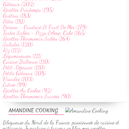
Gâteaux (202)
Recettes Printemps (195)
Grâtins (183)
Pâtes (181)
Poisson - Crustacé Et Fruit De Mer (179)
Tartes Salées - Pizza &Amp; Cake (165)
Recettes Thermomix Salées (164)
Salades (120)
Riz (112)
Légumineuses (111)
Cuisine Italienne (110)
Petit-Déjeuner (110)
Petits Gâteaux (108)
Viandes (103)
Entrée (99)
Recettes Au Cookeo (92)
Recettes Thermomix Sucrées (90)
AMANDINE COOKING
Blogueuse du Nord de la France, passionnée de cuisine et
pâtisserie. Je partage à travers ce blog mes recettes