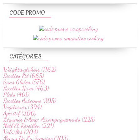
CODE PROMO
CATÉGORIES
Weightwatchers (1162)
Recettes Été (665)
Sans Gluten (576)
Recettes Hiver (463)
Plats (461)
Recettes Automne (395)
Végetarien (394)
Apéritif (300)
Légumes &Amp; Accompagnements (225)
Noël Et Réveillon (221)
Volailles (204)
Menus De La Semaine (203)