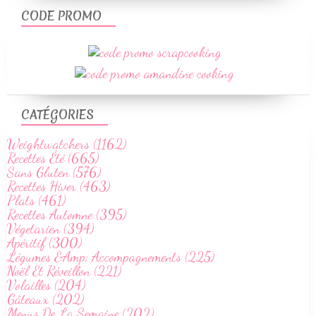
CODE PROMO
CATÉGORIES
Weightwatchers (1162)
Recettes Été (665)
Sans Gluten (576)
Recettes Hiver (463)
Plats (461)
Recettes Automne (395)
Végetarien (394)
Apéritif (300)
Légumes &Amp; Accompagnements (225)
Noël Et Réveillon (221)
Volailles (204)
Gâteaux (202)
Menus De La Semaine (202)