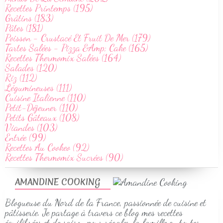
Recettes Printemps (195)
Grâtins (183)
Pâtes (181)
Poisson - Crustacé Et Fruit De Mer (179)
Tartes Salées - Pizza &Amp; Cake (165)
Recettes Thermomix Salées (164)
Salades (120)
Riz (112)
Légumineuses (111)
Cuisine Italienne (110)
Petit-Déjeuner (110)
Petits Gâteaux (108)
Viandes (103)
Entrée (99)
Recettes Au Cookeo (92)
Recettes Thermomix Sucrées (90)
AMANDINE COOKING
Blogueuse du Nord de la France, passionnée de cuisine et
pâtisserie. Je partage à travers ce blog mes recettes
équilibrées et de saison pour régaler la famille en toutes