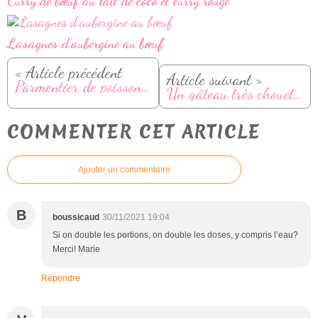
Curry de bœuf au lait de coco et curry rouge
Lasagnes d’aubergine au bœuf
« Article précédent
Article suivant »
Parmentier de poisson et poireaux
Un gâteau très chouette en chocolat
COMMENTER CET ARTICLE
Ajouter un commentaire
B
boussicaud
30/11/2021 19:04
Si on double les portions, on double les doses, y compris l’eau?
Merci! Marie
Répondre