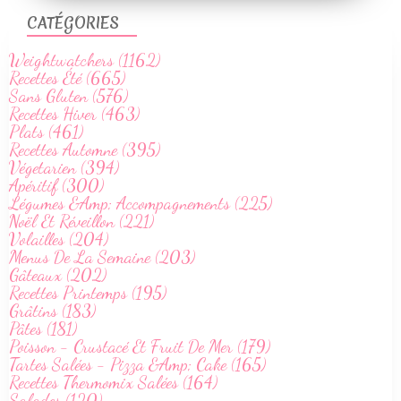
CATÉGORIES
Weightwatchers (1162)
Recettes Été (665)
Sans Gluten (576)
Recettes Hiver (463)
Plats (461)
Recettes Automne (395)
Végetarien (394)
Apéritif (300)
Légumes &Amp; Accompagnements (225)
Noël Et Réveillon (221)
Volailles (204)
Menus De La Semaine (203)
Gâteaux (202)
Recettes Printemps (195)
Grâtins (183)
Pâtes (181)
Poisson - Crustacé Et Fruit De Mer (179)
Tartes Salées - Pizza &Amp; Cake (165)
Recettes Thermomix Salées (164)
Salades (120)