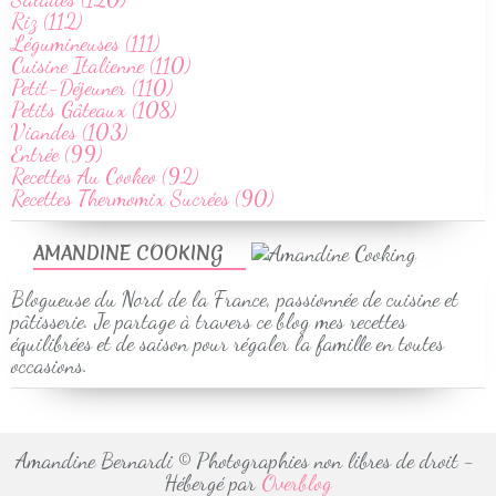
Riz (112)
Légumineuses (111)
Cuisine Italienne (110)
Petit-Déjeuner (110)
Petits Gâteaux (108)
Viandes (103)
Entrée (99)
Recettes Au Cookeo (92)
Recettes Thermomix Sucrées (90)
AMANDINE COOKING
Blogueuse du Nord de la France, passionnée de cuisine et
pâtisserie. Je partage à travers ce blog mes recettes
équilibrées et de saison pour régaler la famille en toutes
occasions.
Amandine Bernardi © Photographies non libres de droit -
Hébergé par
Overblog