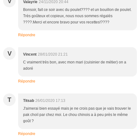
V
Valayrie
24/11/2020 20:44
Bonsoir, fait ce soir avec du poulet???? et un bouillon de poulet.
Très goûteux et copieux, nous nous sommes régalés
????.Merci et encore bravo pour vos recettes!????
Répondre
V
Vincent
28/01/2020 21:21
C vraiment très bon, avec mon mari (cuisinier de métier) on a
adoré
Répondre
T
Titsab
26/01/2020 17:13
J'aimerai bien essayé mais je ne crois pas que je vais trouver le
pak choiï par chez moi. Le chou chinois a à peu près le même
goût ?
Répondre