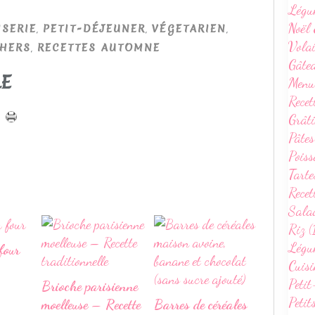
Légu
Noël 
,
,
,
SERIE
PETIT-DÉJEUNER
VÉGETARIEN
Volai
,
HERS
RECETTES AUTOMNE
Gâte
LE
Menu
Recet
Grâti
Pâtes
Poiss
Tarte
Recet
Sala
Riz (
Légum
four
Cuisi
Petit
Brioche parisienne
Petit
moelleuse – Recette
Barres de céréales