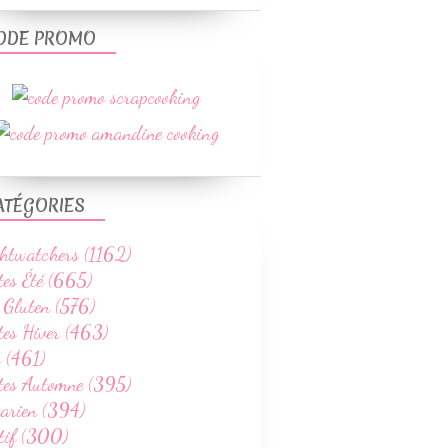
ODE PROMO
ATÉGORIES
htwatchers (1162)
tes Été (665)
 Gluten (576)
tes Hiver (463)
 (461)
ttes Automne (395)
tarien (394)
tif (300)