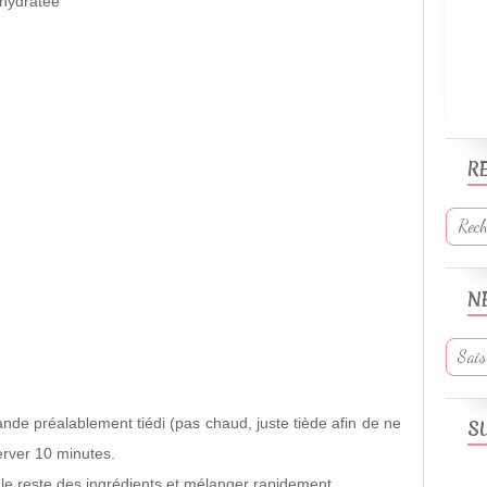
shydratée
R
N
ande préalablement tiédi (pas chaud, juste tiède afin de ne
S
server 10 minutes.
le reste des ingrédients et mélanger rapidement.