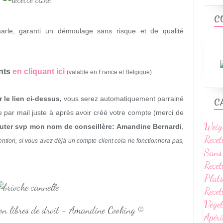
C
le, garanti un démoulage sans risque et de qualité
ents
en cliquant ici
(valable en France et Belgique)
 le lien ci-dessus,
vous serez automatiquement parrainé
C
 par mail juste à après avoir créé votre compte (merci de
Weig
uter svp mon nom de conseillère: Amandine Bernardi
,
Recet
ention, si vous avez déjà un compte client cela ne fonctionnera pas,
Sans
Recet
Plats
Rece
Vége
non libres de droit - Amandine Cooking ©
Apéri