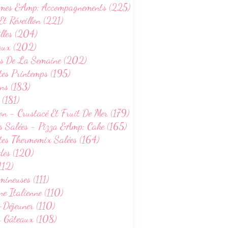
mes &Amp; Accompagnements (225)
Et Réveillon (221)
lles (204)
aux (202)
s De La Semaine (202)
tes Printemps (195)
ns (183)
 (181)
on - Crustacé Et Fruit De Mer (179)
s Salées - Pizza &Amp; Cake (165)
tes Thermomix Salées (164)
des (120)
112)
ineuses (111)
ne Italienne (110)
-Déjeuner (110)
s Gâteaux (108)