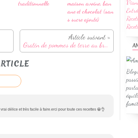
Vian
traditionnelle
maison avoine, ban
Entré
ane et chocolat (san
Recet
s sucre ajouté)
Rece
Article suivant »
Gratin de pommes de terre au brocoli et chorizo
A
RTICLE
Blogu
passi
parta
équil
famil
 vrai délice et très facile à faire.erci pour toute ces recettes 😁👌