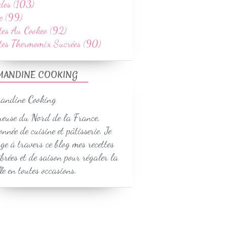
des (103)
e (99)
tes Au Cookeo (92)
ttes Thermomix Sucrées (90)
MANDINE COOKING
euse du Nord de la France,
onnée de cuisine et pâtisserie. Je
ge à travers ce blog mes recettes
ibrées et de saison pour régaler la
le en toutes occasions.