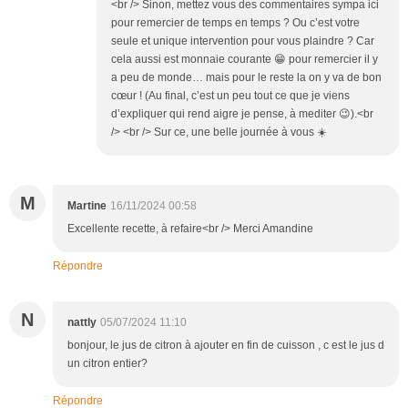
<br /> Sinon, mettez vous des commentaires sympa ici
pour remercier de temps en temps ? Ou c’est votre
seule et unique intervention pour vous plaindre ? Car
cela aussi est monnaie courante 😁 pour remercier il y
a peu de monde… mais pour le reste la on y va de bon
cœur ! (Au final, c’est un peu tout ce que je viens
d’expliquer qui rend aigre je pense, à mediter 😉).<br
/> <br /> Sur ce, une belle journée à vous ☀️
M
Martine
16/11/2024 00:58
Excellente recette, à refaire<br /> Merci Amandine
Répondre
N
nattly
05/07/2024 11:10
bonjour, le jus de citron à ajouter en fin de cuisson , c est le jus d
un citron entier?
Répondre