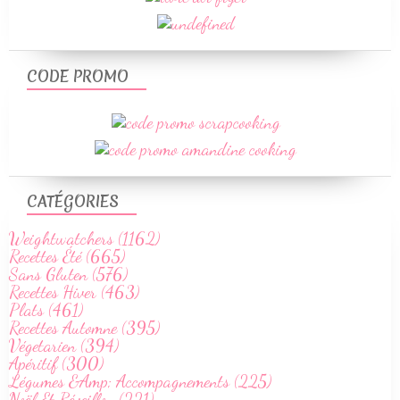
CODE PROMO
CATÉGORIES
Weightwatchers (1162)
Recettes Été (665)
Sans Gluten (576)
Recettes Hiver (463)
Plats (461)
Recettes Automne (395)
Végetarien (394)
Apéritif (300)
Légumes &Amp; Accompagnements (225)
Noël Et Réveillon (221)