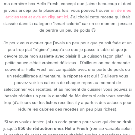
ma dernière box Hello Fresh, concept que j'aime beaucoup et dont
je vous ai déjà parlé plusieurs fois, vous pouvez trouver
un de mes
articles test et avis en cliquant ici
. J'ai choisi cette recette qui était
classée dans la catégorie "smart calorie" car en ce moment j'essaie
de perdre un peu de poids 😉
Je peux vous avouer que j'avais un peu peur que ça soit fade et un
peu trop plat "régime" jusqu'à ce que je passe à table et que je
dévore toute mon assiette avec plaisir !! La cuisson façon pilaf + la
petite sauce c'était vraiment délicieux ! D'ailleurs on me demande
souvent si Hello Fresh est compatible avec une perte de poids ou
un rééquilibrage alimentaire, la réponse est oui ! D'ailleurs vous
pouvez voir les calories de chaque repas au moment de
sélectionner vos recettes, et au moment de cuisiner vous pouvez si
besoin réduire un peu la quantité de féculents si cela vous semble
trop (d'ailleurs sur les fiches recettes il y a parfois des astuces pour
réduire les calories des recettes un peu plus riches).
Si vous voulez tester, j'ai un code promo pour vous qui donne droit
jusqu'à
85€ de réduction chez Hello Fresh
(remise variable selon
le nombre de repas et personnes choisis) sur les 4 premières box,