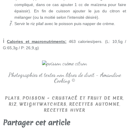
compliqué, dans ce cas ajouter 1 cc de maïzena pour faire
épaissir). En fin de cuisson ajouter le jus du citron et
mélanger (ou la moitié selon l'intensité désiré).
Servir le riz pilaf avec le poisson puis napper de crème.
ℹ
Calories et macronutriments:
463 calories/pers. (L: 10,5g /
G:65,3g / P: 26,9,g)
Photographies et textes non libres de droit - Amandine
Cooking ©
,
,
PLATS
POISSON - CRUSTACÉ ET FRUIT DE MER
,
,
,
RIZ
WEIGHTWATCHERS
RECETTES AUTOMNE
RECETTES HIVER
Partager cet article