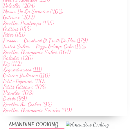
Volailles (204)
Menus De La Semaine (203)
Gâteaux (202)
Recettes Printemps (195)
Grâtins (183)
Pâtes (181)
Poisson - Crustacé Et Fruit De Mer (179)
Tartes Salées - Pizza &Amp; Cake (165)
Recettes Thermomix Salées (164)
Salades (120)
Riz (112)
Légumineuses (111)
Cuisine Italienne (110)
Petit-Déjeuner (110)
Petits Gâteaux (108)
Viandes (103)
Entrée (99)
Recettes Au Cookeo (92)
Recettes Thermomix Sucrées (90)
AMANDINE COOKING