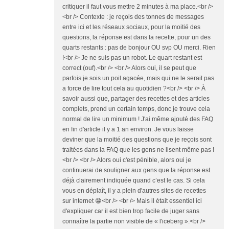
critiquer il faut vous mettre 2 minutes à ma place.<br />
<br /> Contexte : je reçois des tonnes de messages
entre ici et les réseaux sociaux, pour la moitié des
questions, la réponse est dans la recette, pour un des
quarts restants : pas de bonjour OU svp OU merci. Rien
!<br /> Je ne suis pas un robot. Le quart restant est
correct (ouf).<br /> <br /> Alors oui, il se peut que
parfois je sois un poil agacée, mais qui ne le serait pas
a force de lire tout cela au quotidien ?<br /> <br /> À
savoir aussi que, partager des recettes et des articles
complets, prend un certain temps, donc je trouve cela
normal de lire un minimum ! J'ai même ajouté des FAQ
en fin d'article il y a 1 an environ. Je vous laisse
deviner que la moitié des questions que je reçois sont
traitées dans la FAQ que les gens ne lisent même pas !
<br /> <br /> Alors oui c'est pénible, alors oui je
continuerai de souligner aux gens que la réponse est
déjà clairement indiquée quand c’est le cas. Si cela
vous en déplaît, il y a plein d'autres sites de recettes
sur internet 😁<br /> <br /> Mais il était essentiel ici
d'expliquer car il est bien trop facile de juger sans
connaître la partie non visible de « l'iceberg ».<br />