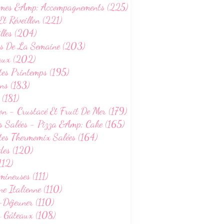
mes &Amp; Accompagnements (225)
Et Réveillon (221)
lles (204)
s De La Semaine (203)
aux (202)
tes Printemps (195)
ns (183)
 (181)
on - Crustacé Et Fruit De Mer (179)
s Salées - Pizza &Amp; Cake (165)
tes Thermomix Salées (164)
des (120)
112)
ineuses (111)
ne Italienne (110)
-Déjeuner (110)
s Gâteaux (108)