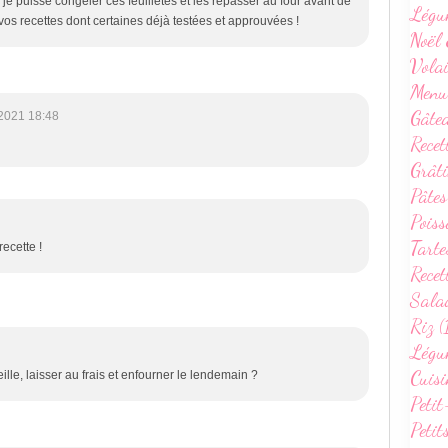
 puisse congeler ces feuilletés et les repasser au four avant de
Légu
 vos recettes dont certaines déjà testées et approuvées !
Noël 
Volai
Menu
Gâte
2021 18:48
Recet
Grâti
Pâtes
Poiss
Tarte
recette !
Recet
Sala
Riz (
Légum
Cuisi
ille, laisser au frais et enfourner le lendemain ?
Petit
Petit