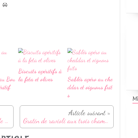
Biscuits apéritifs à
au Bou
la feta et olives
Sablés apéro au che
ritif
ddar et oignons frit
s
M
Article suivant »
Gratin de crozets à la fondue de poireaux et Beaufort
Gratin de ravioli aux trois champignons