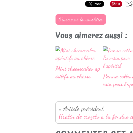
S'inscrire à la newsletter
Vous aimerez aussi :
Mini cheesecakes ap
éritifs au chèvre
Panna cotta 
rsin pour l'apé
« Article précédent