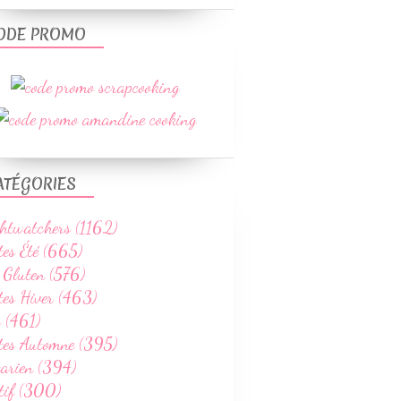
ODE PROMO
ATÉGORIES
htwatchers (1162)
tes Été (665)
 Gluten (576)
tes Hiver (463)
 (461)
ttes Automne (395)
tarien (394)
tif (300)