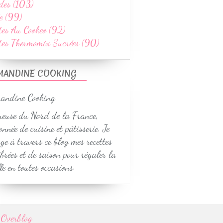
des (103)
e (99)
tes Au Cookeo (92)
ttes Thermomix Sucrées (90)
MANDINE COOKING
euse du Nord de la France,
onnée de cuisine et pâtisserie. Je
ge à travers ce blog mes recettes
ibrées et de saison pour régaler la
le en toutes occasions.
r
Overblog