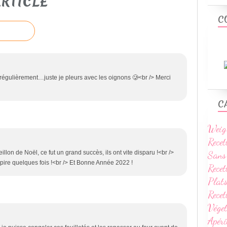
RTICLE
C
o régulièrement…juste je pleurs avec les oignons 🥲<br /> Merci
C
Weig
Recet
Sans
illon de Noël, ce fut un grand succès, ils ont vite disparu !<br />
spire quelques fois !<br /> Et Bonne Année 2022 !
Recet
Plats
Rece
Vége
Apéri