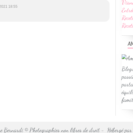
Vian
2021 18:55
Entré
Recet
Rece
A
Blogu
passi
parta
équil
famil
 Bernardi © Photographies non libres de droit - Hébergé pa