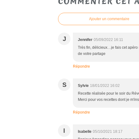
COMMENTER CET A
Ajouter un commentaire
J
Jennifer
05/09/2022 16:11
Très fin, délicieux…je fais cet apér
de votre partage
Répondre
S
Sylvie
18/01/2022 16:02
Recette réalisée pour le soir du Réve
Merci pour vos recettes dont je m'in
Répondre
I
Isabelle
05/10/2021 18:17