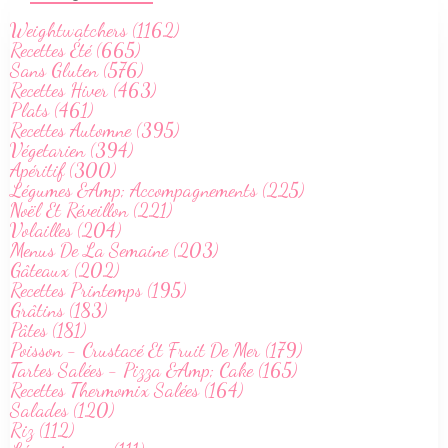
Weightwatchers (1162)
Recettes Été (665)
Sans Gluten (576)
Recettes Hiver (463)
Plats (461)
Recettes Automne (395)
Végetarien (394)
Apéritif (300)
Légumes &Amp; Accompagnements (225)
Noël Et Réveillon (221)
Volailles (204)
Menus De La Semaine (203)
Gâteaux (202)
Recettes Printemps (195)
Grâtins (183)
Pâtes (181)
Poisson - Crustacé Et Fruit De Mer (179)
Tartes Salées - Pizza &Amp; Cake (165)
Recettes Thermomix Salées (164)
Salades (120)
Riz (112)