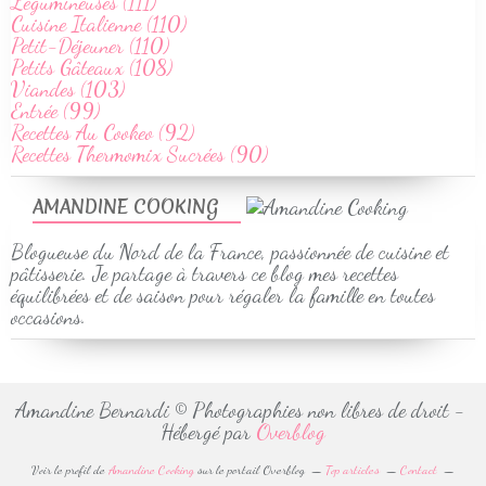
Légumineuses (111)
Cuisine Italienne (110)
Petit-Déjeuner (110)
Petits Gâteaux (108)
Viandes (103)
Entrée (99)
Recettes Au Cookeo (92)
Recettes Thermomix Sucrées (90)
AMANDINE COOKING
Blogueuse du Nord de la France, passionnée de cuisine et
pâtisserie. Je partage à travers ce blog mes recettes
équilibrées et de saison pour régaler la famille en toutes
occasions.
Amandine Bernardi © Photographies non libres de droit -
Hébergé par
Overblog
Voir le profil de
Amandine Cooking
sur le portail Overblog
Top articles
Contact