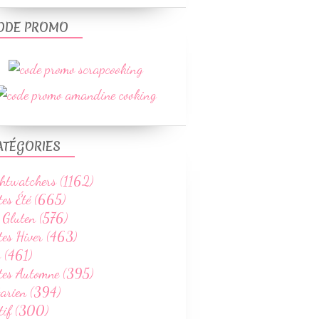
ODE PROMO
ATÉGORIES
htwatchers (1162)
tes Été (665)
 Gluten (576)
tes Hiver (463)
 (461)
ttes Automne (395)
tarien (394)
tif (300)