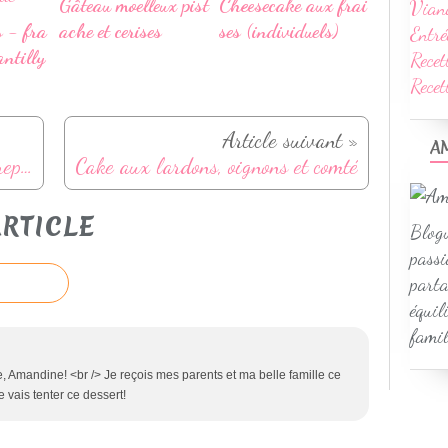
Gâteau moelleux pist
Cheesecake aux frai
Vian
s - fra
ache et cerises
ses (individuels)
Entré
antilly
Recet
Rece
Article suivant »
A
Batch cooking d’automne – 5 repas maison pour une semaine tranquille
Cake aux lardons, oignons et comté
RTICLE
Blogu
passi
parta
équil
famil
e, Amandine! <br /> Je reçois mes parents et ma belle famille ce
e vais tenter ce dessert!