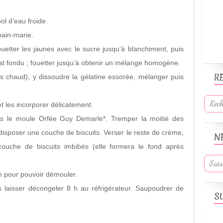
ol d’eau froide.
bain-marie.
uetter les jaunes avec le sucre jusqu’à blanchiment, puis
at fondu ; fouetter jusqu’à obtenir un mélange homogène.
R
ès chaud), y dissoudre la gélatine essorée, mélanger puis
t les incorporer délicatement.
ns le moule Orfée Guy Demarle*. Tremper la moitié des
 disposer une couche de biscuits. Verser le reste de crème,
N
ouche de biscuits imbibés (elle formera le fond après
h pour pouvoir démouler.
is laisser décongeler 8 h au réfrigérateur. Saupoudrer de
S