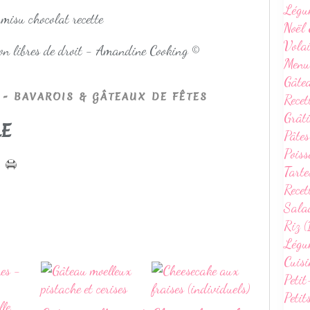
Légu
Noël 
Volai
non libres de droit - Amandine Cooking ©
Menu
Gâte
- BAVAROIS & GÂTEAUX DE FÊTES
Recet
Grâti
LE
Pâtes
Poiss
Tarte
Recet
Sala
Riz (
Légum
Cuisi
Petit
Petit