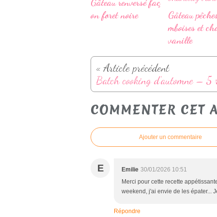
Gâteau renversé faç
on foret noire
Gâteau pêche
mboises et ch
vanille
« Article précédent
COMMENTER CET A
Ajouter un commentaire
E
Emilie
30/01/2026 10:51
Merci pour cette recette appétissant
weekend, j'ai envie de les épater... J
Répondre