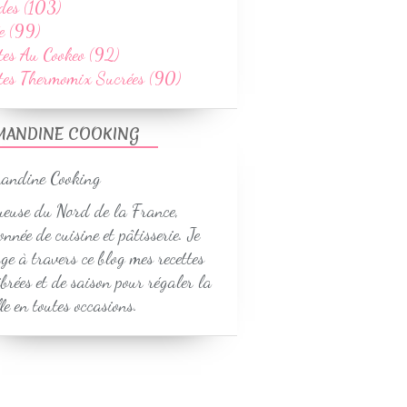
des (103)
e (99)
tes Au Cookeo (92)
ttes Thermomix Sucrées (90)
MANDINE COOKING
euse du Nord de la France,
onnée de cuisine et pâtisserie. Je
ge à travers ce blog mes recettes
ibrées et de saison pour régaler la
le en toutes occasions.