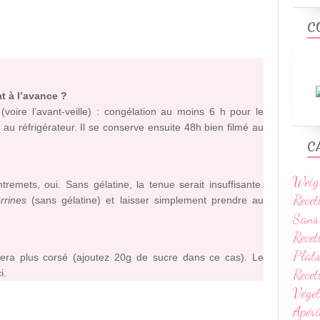
C
t à l’avance ?
(voire l’avant-veille) : congélation au moins 6 h pour le
u réfrigérateur. Il se conserve ensuite 48h bien filmé au
C
Weig
emets, oui. Sans gélatine, la tenue serait insuffisante.
Recet
rrines
(sans gélatine) et laisser simplement prendre au
Sans
Recet
Plats
sera plus corsé (ajoutez 20g de sucre dans ce cas). Le
Rece
i.
Vége
Apéri