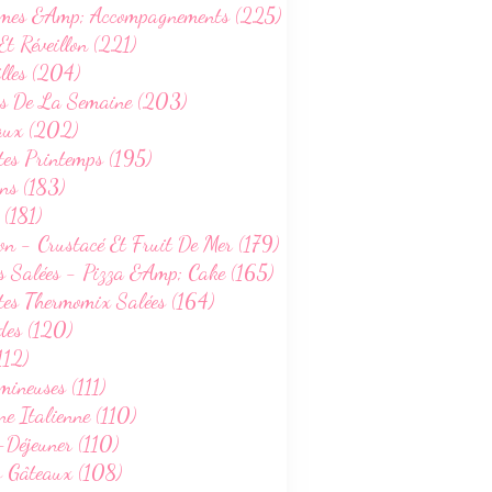
mes &Amp; Accompagnements (225)
Et Réveillon (221)
lles (204)
s De La Semaine (203)
aux (202)
tes Printemps (195)
ns (183)
 (181)
on - Crustacé Et Fruit De Mer (179)
s Salées - Pizza &Amp; Cake (165)
tes Thermomix Salées (164)
des (120)
112)
ineuses (111)
ne Italienne (110)
-Déjeuner (110)
s Gâteaux (108)