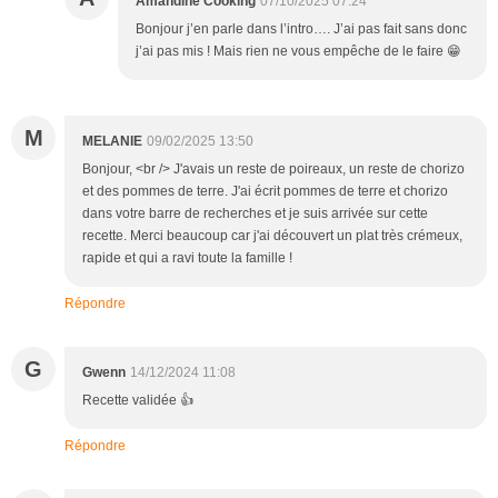
Amandine Cooking
07/10/2025 07:24
Bonjour j’en parle dans l’intro…. J’ai pas fait sans donc
j’ai pas mis ! Mais rien ne vous empêche de le faire 😁
M
MELANIE
09/02/2025 13:50
Bonjour, <br /> J'avais un reste de poireaux, un reste de chorizo
et des pommes de terre. J'ai écrit pommes de terre et chorizo
dans votre barre de recherches et je suis arrivée sur cette
recette. Merci beaucoup car j'ai découvert un plat très crémeux,
rapide et qui a ravi toute la famille !
Répondre
G
Gwenn
14/12/2024 11:08
Recette validée 👍
Répondre