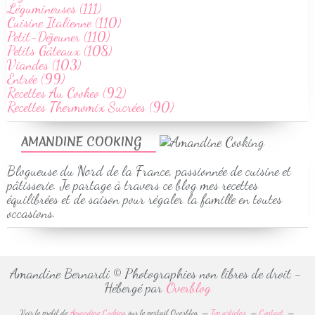
Légumineuses (111)
Cuisine Italienne (110)
Petit-Déjeuner (110)
Petits Gâteaux (108)
Viandes (103)
Entrée (99)
Recettes Au Cookeo (92)
Recettes Thermomix Sucrées (90)
AMANDINE COOKING
Blogueuse du Nord de la France, passionnée de cuisine et
pâtisserie. Je partage à travers ce blog mes recettes
équilibrées et de saison pour régaler la famille en toutes
occasions.
Amandine Bernardi © Photographies non libres de droit -
Hébergé par
Overblog
Voir le profil de
Amandine Cooking
sur le portail Overblog
Top articles
Contact