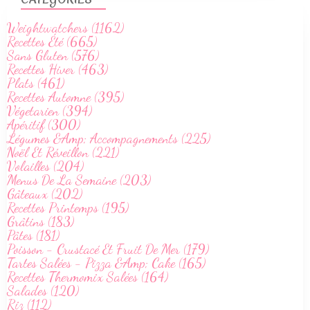
Weightwatchers (1162)
Recettes Été (665)
Sans Gluten (576)
Recettes Hiver (463)
Plats (461)
Recettes Automne (395)
Végetarien (394)
Apéritif (300)
Légumes &Amp; Accompagnements (225)
Noël Et Réveillon (221)
Volailles (204)
Menus De La Semaine (203)
Gâteaux (202)
Recettes Printemps (195)
Grâtins (183)
Pâtes (181)
Poisson - Crustacé Et Fruit De Mer (179)
Tartes Salées - Pizza &Amp; Cake (165)
Recettes Thermomix Salées (164)
Salades (120)
Riz (112)