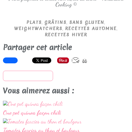
Cooking ©
,
,
,
PLATS
GRÂTINS
SANS GLUTEN
,
,
WEIGHTWATCHERS
RECETTES AUTOMNE
RECETTES HIVER
Partager cet article
S'inscrire à la newsletter
Vous aimerez aussi :
One pot quinoa façon chili
Tomates farcies au thon et boulgour