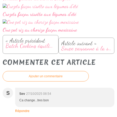
Crozets façon risotto aux légumes d'été
One pot riz au chorizo façon mexicaine
« Article précédent
Article suivant »
Batch Cooking équilibré (hiver)
Soupe paysanne à la saucisse fumée (avec ou sans cookeo)
COMMENTER CET ARTICLE
Ajouter un commentaire
S
Sev
27/10/2025 08:54
Ca change...tres bon
Répondre