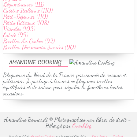
Légumineuses (111)
Cuisine Italienne (110)
Petit-Déjeuner (110)
Petits Gâteaux (108)
Viandes (103)
Entrée (99)
Recettes Au Cookeo (92)
Recettes Thermomix Sucrées (90)
AMANDINE COOKING
Blogueuse du Nord de la France, passionnée de cuisine et
pâtisserie. Je partage à travers ce blog mes recettes
équilibrées et de saison pour régaler la famille en toutes
occasions.
Amandine Bernardi © Photographies non libres de droit -
Hébergé par
Overblog
Voir le profil de
Amandine Cooking
sur le portail Overblog
Top articles
Contact