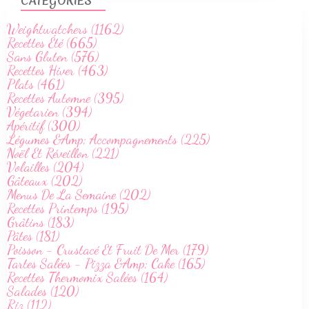
CATÉGORIES
Weightwatchers (1162)
Recettes Été (665)
Sans Gluten (576)
Recettes Hiver (463)
Plats (461)
Recettes Automne (395)
Végetarien (394)
Apéritif (300)
Légumes &Amp; Accompagnements (225)
Noël Et Réveillon (221)
Volailles (204)
Gâteaux (202)
Menus De La Semaine (202)
Recettes Printemps (195)
Grâtins (183)
Pâtes (181)
Poisson - Crustacé Et Fruit De Mer (179)
Tartes Salées - Pizza &Amp; Cake (165)
Recettes Thermomix Salées (164)
Salades (120)
Riz (112)