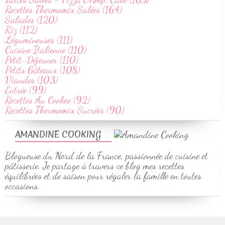
Recettes Thermomix Salées (164)
Salades (120)
Riz (112)
Légumineuses (111)
Cuisine Italienne (110)
Petit-Déjeuner (110)
Petits Gâteaux (108)
Viandes (103)
Entrée (99)
Recettes Au Cookeo (92)
Recettes Thermomix Sucrées (90)
AMANDINE COOKING
Blogueuse du Nord de la France, passionnée de cuisine et
pâtisserie. Je partage à travers ce blog mes recettes
équilibrées et de saison pour régaler la famille en toutes
occasions.