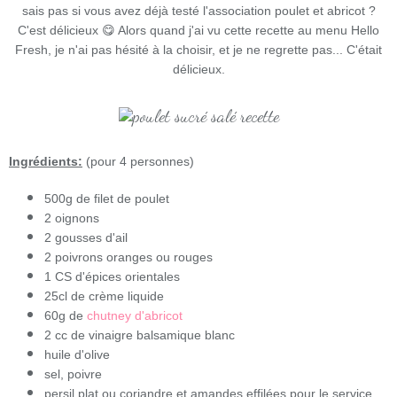
sais pas si vous avez déjà testé l'association poulet et abricot ?
C'est délicieux 😋 Alors quand j'ai vu cette recette au menu Hello
Fresh, je n'ai pas hésité à la choisir, et je ne regrette pas... C'était
délicieux.
Ingrédients:
(pour 4 personnes)
500g de filet de poulet
2 oignons
2 gousses d'ail
2 poivrons oranges ou rouges
1 CS d'épices orientales
25cl de crème liquide
60g de
chutney d'abricot
2 cc de vinaigre balsamique blanc
huile d'olive
sel, poivre
persil plat ou coriandre et amandes effilées pour le service