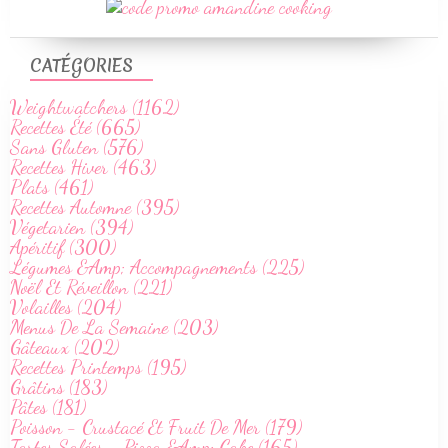
CATÉGORIES
Weightwatchers (1162)
Recettes Été (665)
Sans Gluten (576)
Recettes Hiver (463)
Plats (461)
Recettes Automne (395)
Végetarien (394)
Apéritif (300)
Légumes &Amp; Accompagnements (225)
Noël Et Réveillon (221)
Volailles (204)
Menus De La Semaine (203)
Gâteaux (202)
Recettes Printemps (195)
Grâtins (183)
Pâtes (181)
Poisson - Crustacé Et Fruit De Mer (179)
Tartes Salées - Pizza &Amp; Cake (165)