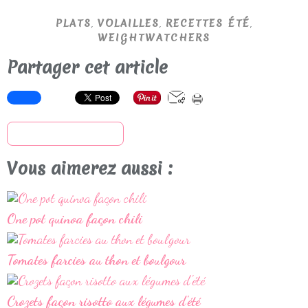
,
,
,
PLATS
VOLAILLES
RECETTES ÉTÉ
WEIGHTWATCHERS
Partager cet article
S'inscrire à la newsletter
Vous aimerez aussi :
One pot quinoa façon chili
Tomates farcies au thon et boulgour
Crozets façon risotto aux légumes d'été