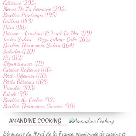
Gâteaux (202)
Menus De La Semaine (202)
Recettes Printemps (195)
Grâtins (183)
Pâtes (181)
Poisson - Crustacé Et Fruit De Mer (179)
Tartes Salées - Pizza &Amp; Cake (165)
Recettes Thermomix Salées (164)
Salades (120)
Riz (112)
Légumineuses (111)
Cuisine Italienne (110)
Petit-Déjeuner (110)
Petits Gâteaux (108)
Viandes (103)
Entrée (99)
Recettes Au Cookeo (92)
Recettes Thermomix Sucrées (90)
AMANDINE COOKING
Blogueuse du Nord de la France, passionnée de cuisine et