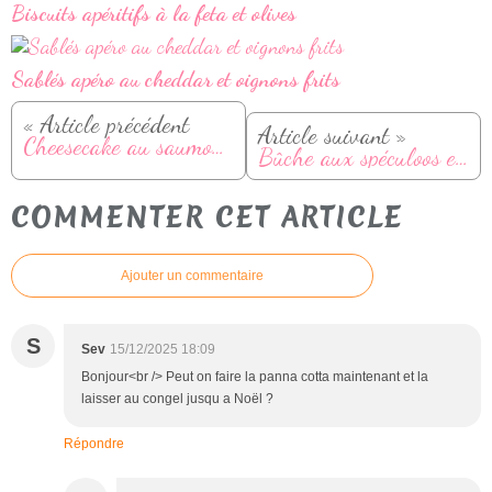
Biscuits apéritifs à la feta et olives
Sablés apéro au cheddar et oignons frits
« Article précédent
Article suivant »
Cheesecake au saumon fumé et fromage ail et fines herbes
Bûche aux spéculoos et pommes caramélisées
COMMENTER CET ARTICLE
Ajouter un commentaire
S
Sev
15/12/2025 18:09
Bonjour<br /> Peut on faire la panna cotta maintenant et la
laisser au congel jusqu a Noël ?
Répondre