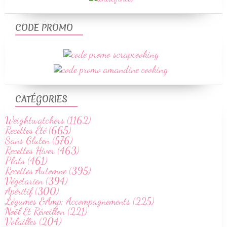
CODE PROMO
CATÉGORIES
Weightwatchers (1162)
Recettes Été (665)
Sans Gluten (576)
Recettes Hiver (463)
Plats (461)
Recettes Automne (395)
Végetarien (394)
Apéritif (300)
Légumes &Amp; Accompagnements (225)
Noël Et Réveillon (221)
Volailles (204)