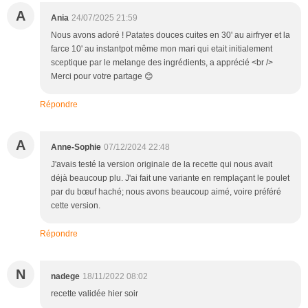
A
Ania
24/07/2025 21:59
Nous avons adoré ! Patates douces cuites en 30' au airfryer et la
farce 10' au instantpot même mon mari qui etait initialement
sceptique par le melange des ingrédients, a apprécié <br />
Merci pour votre partage 😊
Répondre
A
Anne-Sophie
07/12/2024 22:48
J'avais testé la version originale de la recette qui nous avait
déjà beaucoup plu. J'ai fait une variante en remplaçant le poulet
par du bœuf haché; nous avons beaucoup aimé, voire préféré
cette version.
Répondre
N
nadege
18/11/2022 08:02
recette validée hier soir