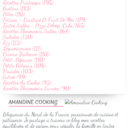
Recettes Printemps (195)
Grâtins (183)
Pâtes (181)
Poisson - Crustacé Et Fruit De Mer (179)
Tartes Salées - Pizza &Amp; Cake (165)
Recettes Thermomix Salées (164)
Salades (120)
Riz (112)
Légumineuses (111)
Cuisine Italienne (110)
Petit-Déjeuner (110)
Petits Gâteaux (108)
Viandes (103)
Entrée (99)
Recettes Au Cookeo (92)
Recettes Thermomix Sucrées (90)
AMANDINE COOKING
Blogueuse du Nord de la France, passionnée de cuisine et
pâtisserie. Je partage à travers ce blog mes recettes
équilibrées et de saison pour régaler la famille en toutes