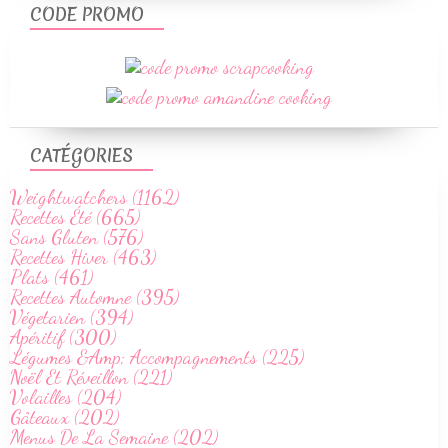
CODE PROMO
CATÉGORIES
Weightwatchers (1162)
Recettes Été (665)
Sans Gluten (576)
Recettes Hiver (463)
Plats (461)
Recettes Automne (395)
Végetarien (394)
Apéritif (300)
Légumes &Amp; Accompagnements (225)
Noël Et Réveillon (221)
Volailles (204)
Gâteaux (202)
Menus De La Semaine (202)