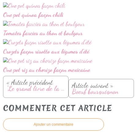
One pot quinoa façon chili
Tomates farcies au thon et boulgour
Crozets façon risotto aux légumes d'été
One pot riz au chorizo façon mexicaine
« Article précédent
Article suivant »
"Le grand livre de la yaourtière spécial Multidélices" mon nouveau livre !
Boeuf bourguignon
COMMENTER CET ARTICLE
Ajouter un commentaire