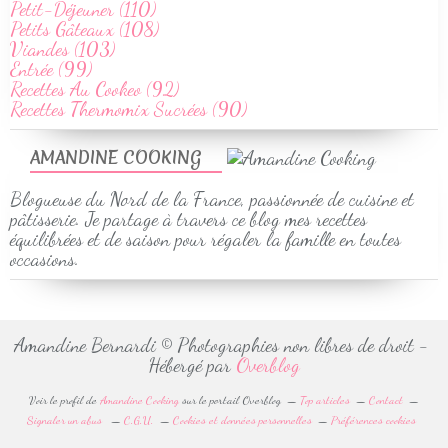
Petit-Déjeuner (110)
Petits Gâteaux (108)
Viandes (103)
Entrée (99)
Recettes Au Cookeo (92)
Recettes Thermomix Sucrées (90)
AMANDINE COOKING
Blogueuse du Nord de la France, passionnée de cuisine et
pâtisserie. Je partage à travers ce blog mes recettes
équilibrées et de saison pour régaler la famille en toutes
occasions.
Amandine Bernardi © Photographies non libres de droit -
Hébergé par
Overblog
Voir le profil de
Amandine Cooking
sur le portail Overblog
Top articles
Contact
Signaler un abus
C.G.U.
Cookies et données personnelles
Préférences cookies