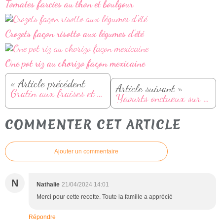
Tomates farcies au thon et boulgour
Crozets façon risotto aux légumes d'été
One pot riz au chorizo façon mexicaine
« Article précédent
Article suivant »
Gratin aux fraises et amandes
Yaourts onctueux sur fond de confiture (façon Bonne Maman)
COMMENTER CET ARTICLE
Ajouter un commentaire
N
Nathalie
21/04/2024 14:01
Merci pour cette recette. Toute la famille a apprécié
Répondre