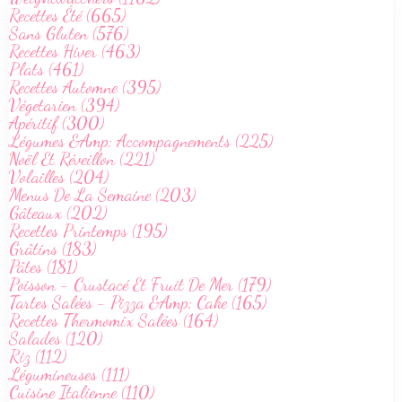
Recettes Été (665)
Sans Gluten (576)
Recettes Hiver (463)
Plats (461)
Recettes Automne (395)
Végetarien (394)
Apéritif (300)
Légumes &Amp; Accompagnements (225)
Noël Et Réveillon (221)
Volailles (204)
Menus De La Semaine (203)
Gâteaux (202)
Recettes Printemps (195)
Grâtins (183)
Pâtes (181)
Poisson - Crustacé Et Fruit De Mer (179)
Tartes Salées - Pizza &Amp; Cake (165)
Recettes Thermomix Salées (164)
Salades (120)
Riz (112)
Légumineuses (111)
Cuisine Italienne (110)