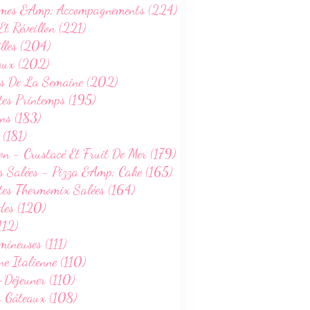
mes &Amp; Accompagnements (224)
Et Réveillon (221)
lles (204)
aux (202)
s De La Semaine (202)
tes Printemps (195)
ns (183)
 (181)
on - Crustacé Et Fruit De Mer (179)
s Salées - Pizza &Amp; Cake (165)
tes Thermomix Salées (164)
des (120)
112)
ineuses (111)
ne Italienne (110)
-Déjeuner (110)
s Gâteaux (108)