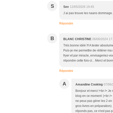
S
Sev
12/05/2026 19:45
J ai pas trouve les naans dommage. J 
Répondre
B
BLANC CHRISTINE
06/06/2024 17
Trés bonne idéé !!! A tester absolume
Puis-je me permettre de réitérer ma
fryer et par miracle, envisageriez-vo
répondre cette fois-ci... Merci et 
Répondre
A
Amandine Cooking
07/06/
Bonjour et merci !<br /> Je 
blog en ce moment :)<br /> P
ne peux pas gérer les 2 en
gros livres en préparation)
réponds pas, ce n'est pas p