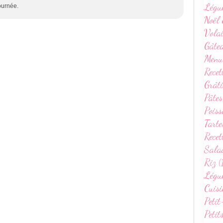
Légu
ournée.
Noël 
Volai
Gâte
Menu
Recet
Grâti
Pâtes
Poiss
Tarte
Recet
Sala
Riz (
Légum
Cuisi
Petit
Petit