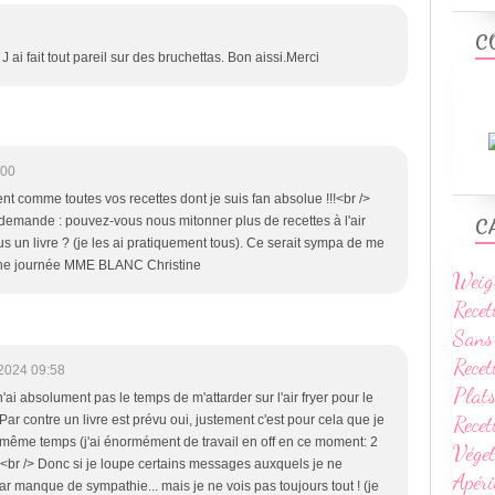
C
ai fait tout pareil sur des bruchettas. Bon aissi.Merci
:00
nt comme toutes vos recettes dont je suis fan absolue !!!<br />
 demande : pouvez-vous nous mitonner plus de recettes à l'air
C
us un livre ? (je les ai pratiquement tous). Ce serait sympa de me
bonne journée MME BLANC Christine
Weig
Recet
Sans
Recet
2024 09:58
Plats
n'ai absolument pas le temps de m'attarder sur l'air fryer pour le
Rece
ar contre un livre est prévu oui, justement c'est pour cela que je
 même temps (j'ai énormément de travail en off en ce moment: 2
Vége
. <br /> Donc si je loupe certains messages auxquels je ne
Apéri
ar manque de sympathie... mais je ne vois pas toujours tout ! (je