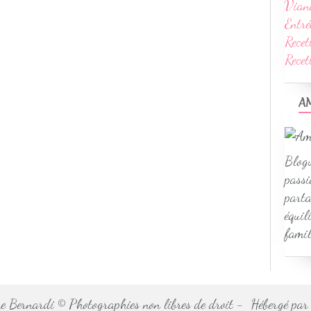
Vian
Entré
Recet
Rece
A
Blogu
passi
parta
équil
famil
 Bernardi © Photographies non libres de droit - Hébergé pa