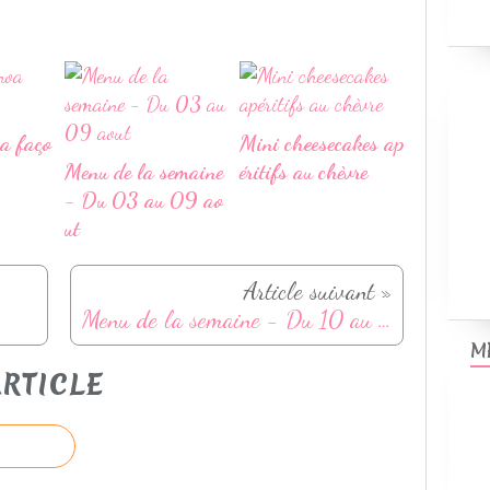
oa faço
Mini cheesecakes ap
Menu de la semaine
éritifs au chèvre
- Du 03 au 09 ao
ut
Article suivant »
Menu de la semaine - Du 10 au 16 juin
M
RTICLE