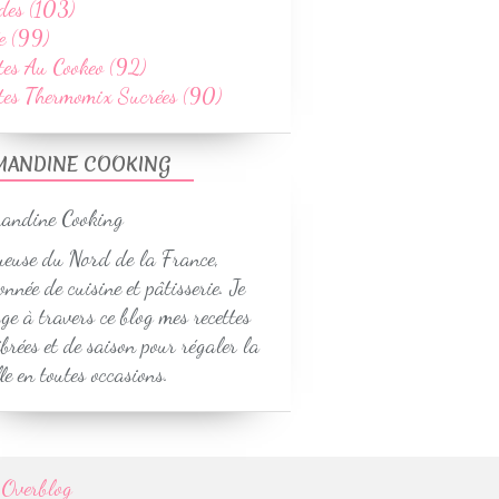
des (103)
e (99)
tes Au Cookeo (92)
ttes Thermomix Sucrées (90)
MANDINE COOKING
euse du Nord de la France,
onnée de cuisine et pâtisserie. Je
ge à travers ce blog mes recettes
ibrées et de saison pour régaler la
le en toutes occasions.
r
Overblog