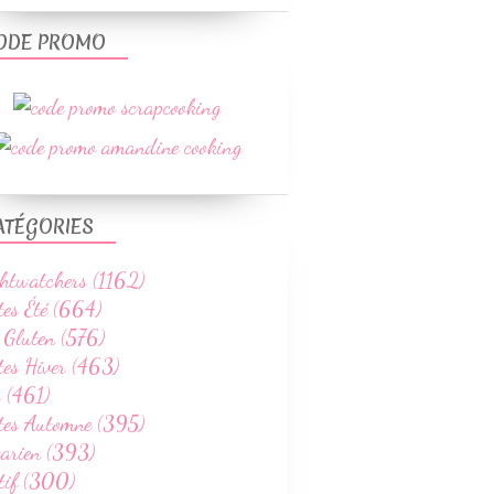
ODE PROMO
ATÉGORIES
htwatchers (1162)
tes Été (664)
 Gluten (576)
tes Hiver (463)
 (461)
ttes Automne (395)
tarien (393)
tif (300)