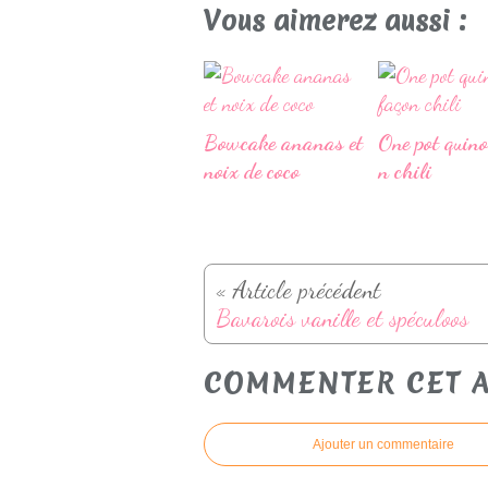
Vous aimerez aussi :
Bowcake ananas et
One pot quin
noix de coco
n chili
« Article précédent
Bavarois vanille et spéculoos
COMMENTER CET A
Ajouter un commentaire