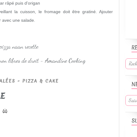
ar râpé puis d'origan
illant la cuisson, le fromage doit être gratiné. Ajouter
ir avec une salade.
R
 non libres de droit - Amandine Cooking
ALÉES - PIZZA & CAKE
N
LE
S