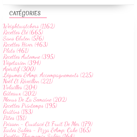
CATÉGORIES
Weightwatchers (1162)
Recettes Été (665)
Sans Gluten (576)
Recettes Hiver (463)
Plats (461)
Recettes Automne (395)
Végetarien (394)
Apéritif (300)
Légumes &Amp; Accompagnements (225)
Noël Et Réveillon (221)
Volailles (204)
Gâteaux (202)
Menus De La Semaine (202)
Recettes Printemps (195)
Grâtins (183)
Pâtes (181)
Poisson - Crustacé Et Fruit De Mer (179)
Tartes Salées - Pizza &Amp; Cake (165)
Recettes Thermomix Salées (164)