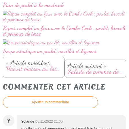
Pain de poulet à la moutarde
Repas complet au four avec le Combo Cook : poulet, brocoli
et pommes de terre
Soupe asiatique au poulet, nouilles et légumes
« Article précédent
Article suivant »
Yaourt maison au lait cru
Salade de pommes de terre, avocat et saumon
COMMENTER CET ARTICLE
Ajouter un commentaire
Y
Yolande
06/11/2022 21:05
recette testée et approuvée ! un vrai régal !<br /> un grand