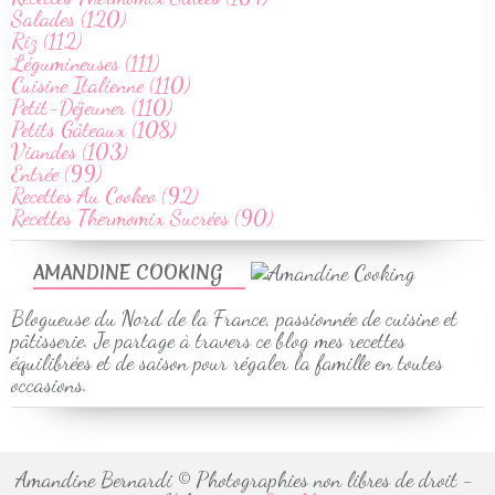
Salades (120)
Riz (112)
Légumineuses (111)
Cuisine Italienne (110)
Petit-Déjeuner (110)
Petits Gâteaux (108)
Viandes (103)
Entrée (99)
Recettes Au Cookeo (92)
Recettes Thermomix Sucrées (90)
AMANDINE COOKING
Blogueuse du Nord de la France, passionnée de cuisine et
pâtisserie. Je partage à travers ce blog mes recettes
équilibrées et de saison pour régaler la famille en toutes
occasions.
Amandine Bernardi © Photographies non libres de droit -