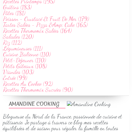
Recettes Printemps (195)
Grâtins (183)
Pâtes (181)
Poisson - Crustacé Et Fruit De Mer (179)
Tartes Salées - Pizza &Amp; Cake (165)
Recettes Thermomix Salées (164)
Salades (120)
Riz (112)
Légumineuses (111)
Cuisine Italienne (110)
Petit-Déjeuner (110)
Petits Gâteaux (108)
Viandes (103)
Entrée (99)
Recettes Au Cookeo (92)
Recettes Thermomix Sucrées (90)
AMANDINE COOKING
Blogueuse du Nord de la France, passionnée de cuisine et
pâtisserie. Je partage à travers ce blog mes recettes
équilibrées et de saison pour régaler la famille en toutes