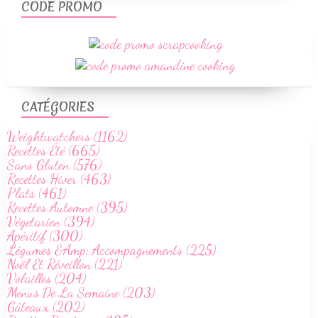
CODE PROMO
CATÉGORIES
Weightwatchers (1162)
Recettes Été (665)
Sans Gluten (576)
Recettes Hiver (463)
Plats (461)
Recettes Automne (395)
Végetarien (394)
Apéritif (300)
Légumes &Amp; Accompagnements (225)
Noël Et Réveillon (221)
Volailles (204)
Menus De La Semaine (203)
Gâteaux (202)