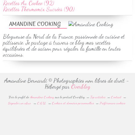
Recettes Au Cookeo (92)
Recettes Thermomix Sucrées (90)
AMANDINE COOKING
Blogueuse du Nord de la France, passionnée de cuisine et
pâtisserie. Je partage à travers ce blog mes recettes
équilibrées et de saison pour régaler la famille en toutes
occasions.
Amandine Bernardi © Photographies non libres de droit -
Hébergé par
Overblog
Voir le profil de
Amandine Cooking
sur le portail Overblog
Top articles
Contact
Signaler un abus
C.G.U.
Cookies et données personnelles
Préférences cookies