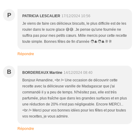
P
PATRICIA LESCALIER
17/12/2024 10:56
Je viens de faire ces délicieux biscuits, le plus difficile est de les
rouler dans le sucre glace 😅😅. Je pense qu'une fournée ne
suffira pas pour mes petits cœurs. Mille mercis pour cette recette
toute simple. Bonnes fêtes de fin d'année 🧑‍🎄🧑‍🎄🥂🥂
Répondre
B
BORDEREAUX Martine
14/12/2024 08:40
Bonjour Amandine, <br /> Une occasion de découvrir cette
recette avec la délicieuse vanille de Madagascar que j'ai
commandé il y a peu de temps. N'hésitez pas, elle est très
parfumée, plus fraîche que dans les grandes surfaces et en plus
une réduction de 20% n'est pas négligeable. Encore MERCI...
<br /> Merci pour vos bonnes idées pour les fêtes et pour toutes
vos recettes, je vous admire.
Répondre