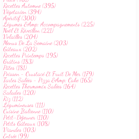
Recettes Automne (395)
Végetarien (394)
Apéritif (300)
Légumes &Amp; Accompagnements (225)
Noël Et Réveillon (221)
Volailles (204)
Menus De La Semaine (203)
Gâteaux (202)
Recettes Printemps (195)
Grâtins (183)
Pâtes (181)
Poisson - Crustacé Et Fruit De Mer (179)
Tartes Salées - Pizza &Amp; Cake (165)
Recettes Thermomix Salées (164)
Salades (120)
Riz (112)
Légumineuses (111)
Cuisine Italienne (110)
Petit-Déjeuner (110)
Petits Gâteaux (108)
Viandes (103)
Entrée (99)