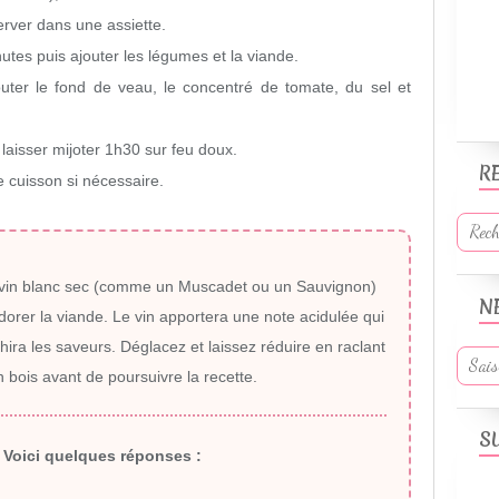
server dans une assiette.
utes puis ajouter les légumes et la viande.
outer le fond de veau, le concentré de tomate, du sel et
 laisser mijoter 1h30 sur feu doux.
R
e cuisson si nécessaire.
 vin blanc sec (comme un Muscadet ou un Sauvignon)
N
dorer la viande.
Le vin apportera une note acidulée qui
chira les saveurs.
Déglacez et laissez réduire en raclant
n bois avant de poursuivre la recette.
S
Voici quelques réponses :