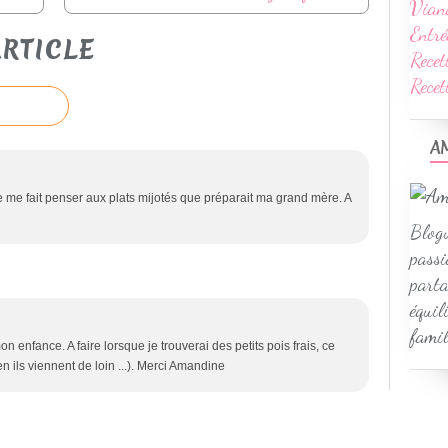
Vian
Entré
RTICLE
Recet
Rece
A
e me fait penser aux plats mijotés que préparait ma grand mère. A
Blogu
passi
parta
équil
famil
n enfance. A faire lorsque je trouverai des petits pois frais, ce
en ils viennent de loin ...). Merci Amandine