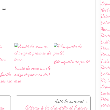
Légu
Noël 
Volai
Gâte
Menu
Recet
Grâti
Pâtes
Poiss
Tarte
Blanquette de poulet
Recet
Sauté de veau au ch
Sala
facile
orizo et pommes de t
Riz (
ures rec
erre
Légum
Cuisi
Petit
Article suivant »
Petit
Menu de la semaine - Du 05 au 11 mai
Gâteau à la chantilly et fraises