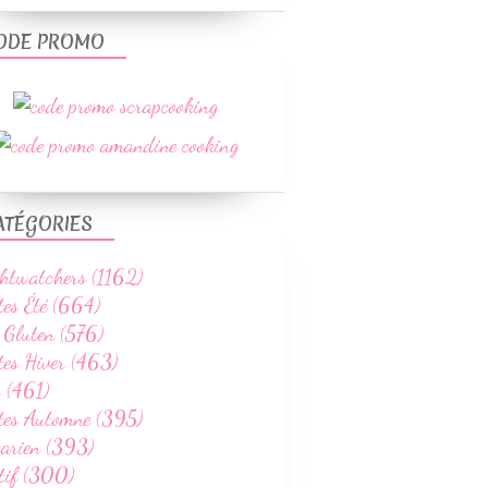
ODE PROMO
ATÉGORIES
htwatchers (1162)
tes Été (664)
 Gluten (576)
tes Hiver (463)
 (461)
ttes Automne (395)
tarien (393)
tif (300)