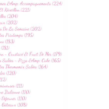
mes &Amp; Accompagnements (224)
Et Réveillon (221)
lles (204)
aux (202)
s De La Semaine (202)
tes Printemps (195)
ns (183)
 (181)
on - Crustacé Et Fruit De Mer (179)
s Salées - Pizza &Amp; Cake (165)
tes Thermomix Salées (164)
des (120)
112)
ineuses (111)
ne Italienne (110)
-Déjeuner (110)
s Gâteaux (108)