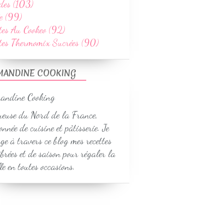
des (103)
e (99)
tes Au Cookeo (92)
ttes Thermomix Sucrées (90)
MANDINE COOKING
euse du Nord de la France,
onnée de cuisine et pâtisserie. Je
ge à travers ce blog mes recettes
ibrées et de saison pour régaler la
le en toutes occasions.