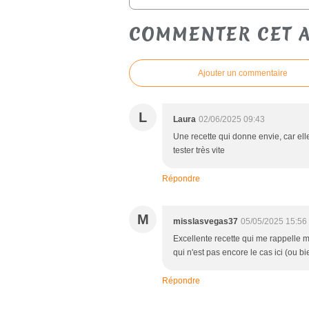
COMMENTER CET A
Ajouter un commentaire
L
Laura
02/06/2025 09:43
Une recette qui donne envie, car ell
tester très vite
Répondre
M
misslasvegas37
05/05/2025 15:56
Excellente recette qui me rappelle mo
qui n'est pas encore le cas ici (ou bi
Répondre