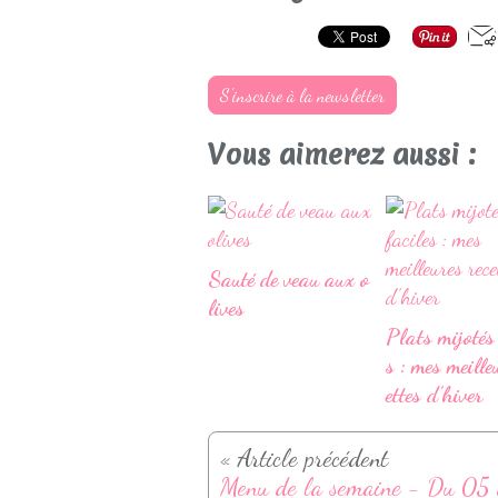
S'inscrire à la newsletter
Vous aimerez aussi :
Sauté de veau aux o
lives
Plats mijotés 
s : mes meille
ettes d’hiver
« Article précédent