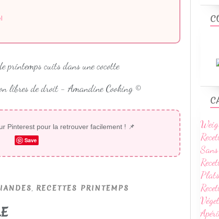
C
l
non libres de droit - Amandine Cooking ©
C
Weig
ur Pinterest pour la retrouver facilement ! 📌
Recet
Save
Sans
Recet
Plats
Rece
,
IANDES
RECETTES PRINTEMPS
Vége
LE
Apéri